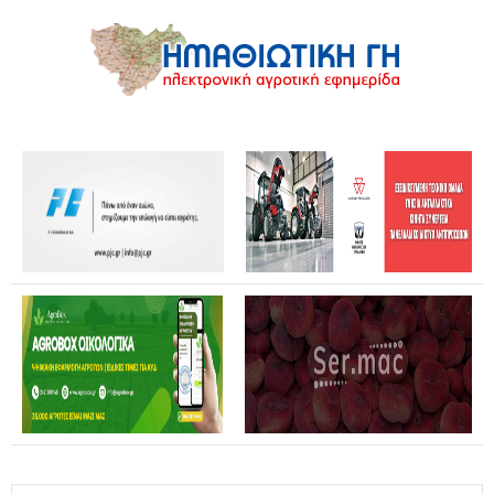
Θανάσης Καββαδάς: Θωρακίζεται όλη η χώρα απέναντι