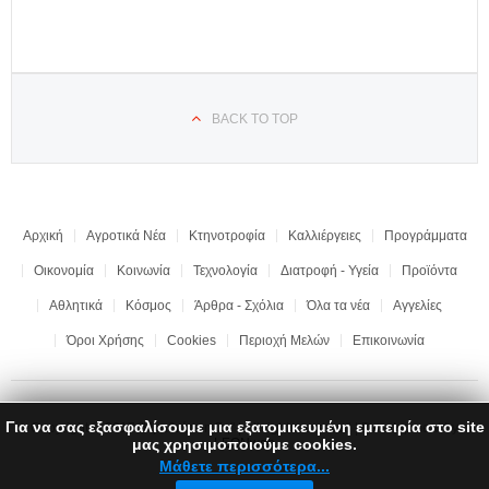
BACK TO TOP
Αρχική
Αγροτικά Νέα
Κτηνοτροφία
Καλλιέργειες
Προγράμματα
Οικονομία
Κοινωνία
Τεχνολογία
Διατροφή - Υγεία
Προϊόντα
Αθλητικά
Κόσμος
Άρθρα - Σχόλια
Όλα τα νέα
Αγγελίες
Όροι Χρήσης
Cookies
Περιοχή Μελών
Επικοινωνία
Για να σας εξασφαλίσουμε μια εξατομικευμένη εμπειρία στο site
Copyright © 2017 "Ημαθιώτικη Γη" | All rights reserved | Development by
μας χρησιμοποιούμε cookies.
LEONweb
Μάθετε περισσότερα...