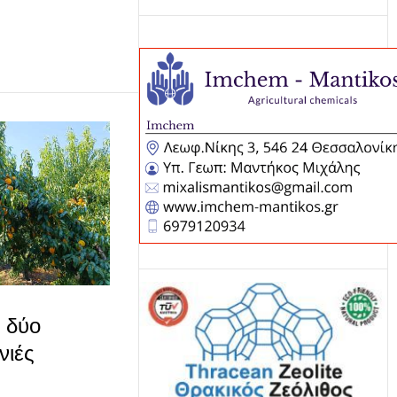
 δύο
νιές