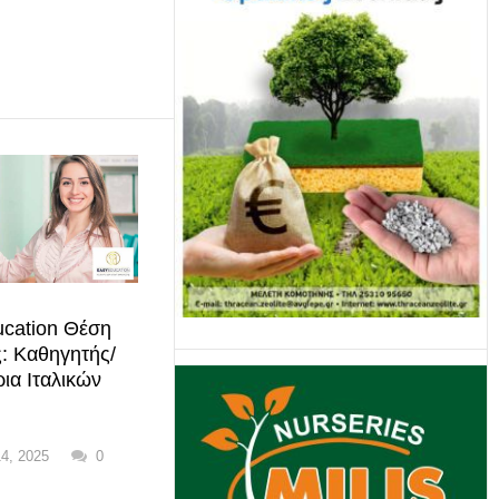
cation Θέση
: Καθηγητής/
ια Ιταλικών
4, 2025
0