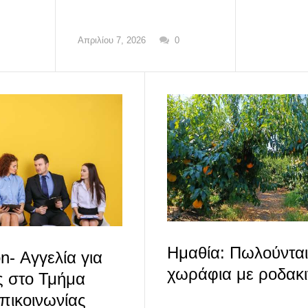
Απριλίου 7, 2026
0
Ημαθία: Πωλούνται
n- Αγγελία για
χωράφια με ροδακι
ς στο Τμήμα
πικοινωνίας