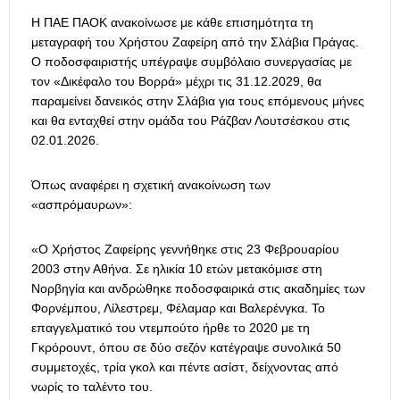
Η ΠΑΕ ΠΑΟΚ ανακοίνωσε με κάθε επισημότητα τη
μεταγραφή του Χρήστου Ζαφείρη από την Σλάβια Πράγας.
Ο ποδοσφαιριστής υπέγραψε συμβόλαιο συνεργασίας με
τον «Δικέφαλο του Βορρά» μέχρι τις 31.12.2029, θα
παραμείνει δανεικός στην Σλάβια για τους επόμενους μήνες
και θα ενταχθεί στην ομάδα του Ράζβαν Λουτσέσκου στις
02.01.2026.
Όπως αναφέρει η σχετική ανακοίνωση των
«ασπρόμαυρων»:
«Ο Χρήστος Ζαφείρης γεννήθηκε στις 23 Φεβρουαρίου
2003 στην Αθήνα. Σε ηλικία 10 ετών μετακόμισε στη
Νορβηγία και ανδρώθηκε ποδοσφαιρικά στις ακαδημίες των
Φορνέμπου, Λίλεστρεμ, Φέλαμαρ και Βαλερένγκα. Το
επαγγελματικό του ντεμπούτο ήρθε το 2020 με τη
Γκρόρουντ, όπου σε δύο σεζόν κατέγραψε συνολικά 50
συμμετοχές, τρία γκολ και πέντε ασίστ, δείχνοντας από
νωρίς το ταλέντο του.