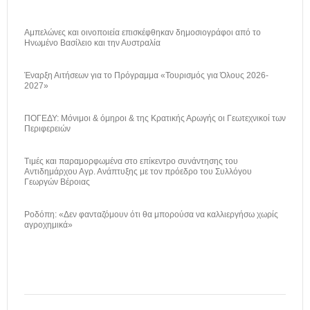
Αμπελώνες και οινοποιεία επισκέφθηκαν δημοσιογράφοι από το
Ηνωμένο Βασίλειο και την Αυστραλία
Έναρξη Αιτήσεων για το Πρόγραμμα «Τουρισμός για Όλους 2026-
2027»
ΠΟΓΕΔΥ: Μόνιμοι & όμηροι & της Κρατικής Αρωγής οι Γεωτεχνικοί των
Περιφερειών
Τιμές και παραμορφωμένα στο επίκεντρο συνάντησης του
Αντιδημάρχου Αγρ. Ανάπτυξης με τον πρόεδρο του Συλλόγου
Γεωργών Βέροιας
Ροδόπη: «Δεν φανταζόμουν ότι θα μπορούσα να καλλιεργήσω χωρίς
αγροχημικά»