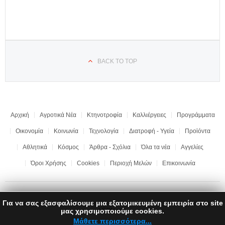
BACK TO TOP
Αρχική
Αγροτικά Νέα
Κτηνοτροφία
Καλλιέργειες
Προγράμματα
Οικονομία
Κοινωνία
Τεχνολογία
Διατροφή - Υγεία
Προϊόντα
Αθλητικά
Κόσμος
Άρθρα - Σχόλια
Όλα τα νέα
Αγγελίες
Όροι Χρήσης
Cookies
Περιοχή Μελών
Επικοινωνία
Για να σας εξασφαλίσουμε μια εξατομικευμένη εμπειρία στο site
Copyright © 2017 "Ημαθιώτικη Γη" | All rights reserved | Development by
μας χρησιμοποιούμε cookies.
LEONweb
Μάθετε περισσότερα...