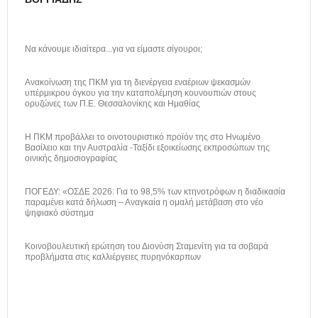
Να κάνουμε ιδιαίτερα...για να είμαστε σίγουροι;
Ανακοίνωση της ΠΚΜ για τη διενέργεια εναέριων ψεκασμών
υπέρμικρου όγκου για την καταπολέμηση κουνουπιών στους
ορυζώνες των Π.Ε. Θεσσαλονίκης και Ημαθίας
H ΠΚΜ προβάλλει το οινοτουριστικό προϊόν της στο Ηνωμένο
Βασίλειο και την Αυστραλία -Ταξίδι εξοικείωσης εκπροσώπων της
οινικής δημοσιογραφίας
ΠΟΓΕΔΥ: «ΟΣΔΕ 2026: Για το 98,5% των κτηνοτρόφων η διαδικασία
παραμένει κατά δήλωση – Αναγκαία η ομαλή μετάβαση στο νέο
ψηφιακό σύστημα
Κοινοβουλευτική ερώτηση του Διονύση Σταμενίτη για τα σοβαρά
προβλήματα στις καλλιέργειες πυρηνόκαρπων