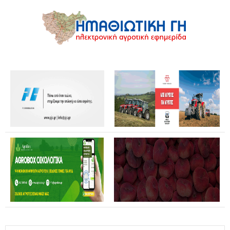
Θανάσης Καββαδάς: Θωρακίζεται όλη η χώρα απέναντι