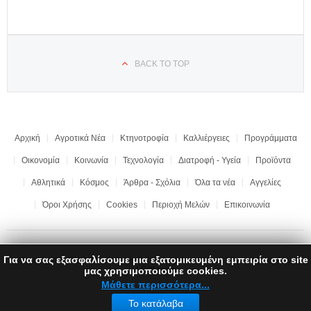
BACK TO TOP
Αρχική
Αγροτικά Νέα
Κτηνοτροφία
Καλλιέργειες
Προγράμματα
Οικονομία
Κοινωνία
Τεχνολογία
Διατροφή - Υγεία
Προϊόντα
Αθλητικά
Κόσμος
Άρθρα - Σχόλια
Όλα τα νέα
Αγγελίες
Όροι Χρήσης
Cookies
Περιοχή Μελών
Επικοινωνία
Για να σας εξασφαλίσουμε μια εξατομικευμένη εμπειρία στο site
Copyright © 2017 "Ημαθιώτικη Γη" | All rights reserved | Development by
μας χρησιμοποιούμε cookies.
LEONweb
Μάθετε περισσότερα...
Το κατάλαβα