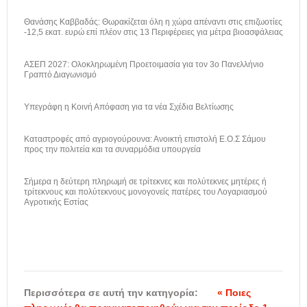
Θανάσης Καββαδάς: Θωρακίζεται όλη η χώρα απέναντι στις επιζωοτίες
-12,5 εκατ. ευρώ επί πλέον στις 13 Περιφέρειες για μέτρα βιοασφάλειας
ΑΣΕΠ 2027: Ολοκληρωμένη Προετοιμασία για τον 3ο Πανελλήνιο
Γραπτό Διαγωνισμό
Υπεγράφη η Κοινή Απόφαση για τα νέα Σχέδια Βελτίωσης
Καταστροφές από αγριογούρουνα: Ανοικτή επιστολή Ε.Ο.Σ Σάμου
προς την πολιτεία και τα συναρμόδια υπουργεία
Σήμερα η δεύτερη πληρωμή σε τρίτεκνες και πολύτεκνες μητέρες ή
τρίτεκνους και πολύτεκνους μονογονείς πατέρες του Λογαριασμού
Αγροτικής Εστίας
Περισσότερα σε αυτή την κατηγορία:
« Ποιες