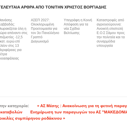
ΤΕΛΕΥΤΑΊΑ ΆΡΘΡΑ ΑΠΌ ΤΟΝ/ΤΗΝ ΧΡΉΣΤΟΣ ΒΟΡΓΙΆΔΗΣ
Θανάσης
ΑΣΕΠ 2027:
Υπεγράφη η Κοινή
Καταστροφές από
Καββαδάς:
Ολοκληρωμένη
Απόφαση για τα
αγριογούρουνα:
ωρακίζεται όλη η
Προετοιμασία για
νέα Σχέδια
Ανοικτή επιστολή
ώρα απέναντι στις
τον 3ο Πανελλήνιο
Βελτίωσης
Ε.Ο.Σ Σάμου προς
πιζωοτίες -12,5
Γραπτό
την πολιτεία και τα
κατ. ευρώ επί
Διαγωνισμό
συναρμόδια
λέον στις 13
υπουργεία
εριφέρειες για
έτρα
ιοασφάλειας
την κατηγορία:
« ΑΣ Μέσης : Ανακοίνωση για τη φετινή παρα
οκαταβολών
Ενημέρωση των παραγωγών του ΑΣ "ΜΑΚΕΔΟΝΙΑ
ποικιλίες συμπύρηνου ροδάκινου »