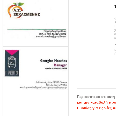
Θ
χ
ε
ε
π
Π
μ
β
Περισσότερα σε αυτή 
και την καταβολή πρ
Ημαθίας για τις νέες 