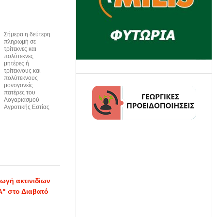
Σήμερα η δεύτερη
πληρωμή σε
τρίτεκνες και
πολύτεκνες
μητέρες ή
τρίτεκνους και
πολύτεκνους
μονογονείς
πατέρες του
Λογαριασμού
Αγροτικής Εστίας
γωγή ακτινιδίων
" στο Διαβατό