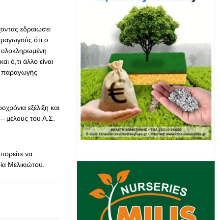
χοντας εδραιώσει
αραγωγούς ότι ο
ς ολοκληρωμένη
ι ό,τι άλλο είναι
α παραγωγής
οχρόνια εξέλιξη και
– μέλους του Α.Σ.
πορείτε να
ία Μελικιώτου.