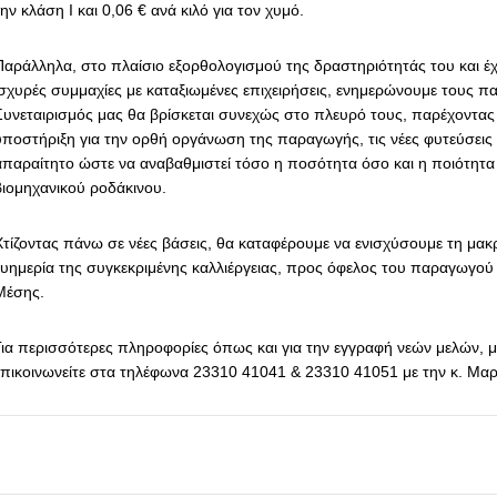
ην κλάση I και 0,06 € ανά κιλό για τον χυμό.
Παράλληλα, στο πλαίσιο εξορθολογισμού της δραστηριότητάς του και έ
ισχυρές συμμαχίες με καταξιωμένες επιχειρήσεις, ενημερώνουμε τους π
Συνεταιρισμός μας θα βρίσκεται συνεχώς στο πλε
υρό τους, παρέχοντα
υποστήριξη για την ορθή οργάνωση της παραγωγής, τις νέες φυτεύσεις κα
απαραίτητο ώστε να αναβαθμιστεί τόσο η ποσότητα όσο και η ποιότητ
βιομηχανικού ροδάκινου.
Χτίζοντας πάνω σε νέες βάσεις, θα καταφέρουμε να ενισχύσουμε τη μακρ
ευημερία της συγκεκριμένης καλλιέργειας, προς όφελος του παραγωγού 
Μέσης.
Για περισσότερες πληροφορίες όπως και για την εγγραφή νεών μελών, μ
επικοινωνείτε στα τηλέφωνα 23310 41041 & 23310 41051 με την κ. Μαρ