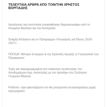
ΤΕΛΕΥΤΑΊΑ ΆΡΘΡΑ ΑΠΌ ΤΟΝ/ΤΗΝ ΧΡΉΣΤΟΣ
ΒΟΡΓΙΆΔΗΣ
Αμπελώνες και οινοποιεία επισκέφθηκαν δημοσιογράφοι από το
Ηνωμένο Βασίλειο και την Αυστραλία
Έναρξη Αιτήσεων για το Πρόγραμμα «Τουρισμός για Όλους 2026-
2027»
ΠΟΓΕΔΥ: Μόνιμοι & όμηροι & της Κρατικής Αρωγής οι Γεωτεχνικοί των
Περιφερειών
Τιμές και παραμορφωμένα στο επίκεντρο συνάντησης του
Αντιδημάρχου Αγρ. Ανάπτυξης με τον πρόεδρο του Συλλόγου
Γεωργών Βέροιας
Ροδόπη: «Δεν φανταζόμουν ότι θα μπορούσα να καλλιεργήσω χωρίς
αγροχημικά»