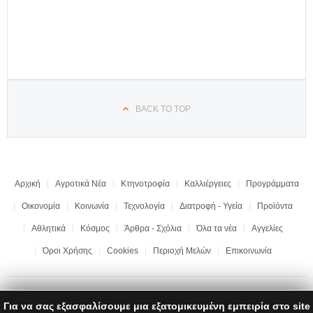
BACK TO TOP
Αρχική
Αγροτικά Νέα
Κτηνοτροφία
Καλλιέργειες
Προγράμματα
Οικονομία
Κοινωνία
Τεχνολογία
Διατροφή - Υγεία
Προϊόντα
Αθλητικά
Κόσμος
Άρθρα - Σχόλια
Όλα τα νέα
Αγγελίες
Όροι Χρήσης
Cookies
Περιοχή Μελών
Επικοινωνία
Για να σας εξασφαλίσουμε μια εξατομικευμένη εμπειρία στο site
Copyright © 2017 "Ημαθιώτικη Γη" | All rights reserved | Development by