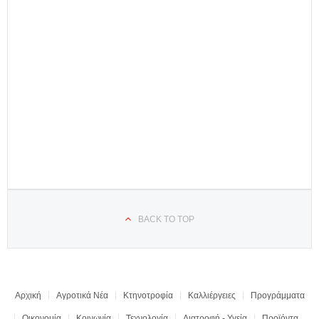
BACK TO TOP
Αρχική
Αγροτικά Νέα
Κτηνοτροφία
Καλλιέργειες
Προγράμματα
Οικονομία
Κοινωνία
Τεχνολογία
Διατροφή - Υγεία
Προϊόντα