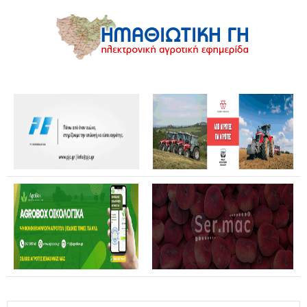
Θανάσης Καββαδάς: Θωρακίζεται όλη η χώρα απέναντι