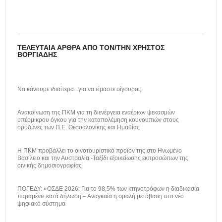
ΤΕΛΕΥΤΑΊΑ ΆΡΘΡΑ ΑΠΌ ΤΟΝ/ΤΗΝ ΧΡΉΣΤΟΣ
ΒΟΡΓΙΆΔΗΣ
Να κάνουμε ιδιαίτερα...για να είμαστε σίγουροι;
Ανακοίνωση της ΠΚΜ για τη διενέργεια εναέριων ψεκασμών
υπέρμικρου όγκου για την καταπολέμηση κουνουπιών στους
ορυζώνες των Π.Ε. Θεσσαλονίκης και Ημαθίας
H ΠΚΜ προβάλλει το οινοτουριστικό προϊόν της στο Ηνωμένο
Βασίλειο και την Αυστραλία -Ταξίδι εξοικείωσης εκπροσώπων της
οινικής δημοσιογραφίας
ΠΟΓΕΔΥ: «ΟΣΔΕ 2026: Για το 98,5% των κτηνοτρόφων η διαδικασία
παραμένει κατά δήλωση – Αναγκαία η ομαλή μετάβαση στο νέο
ψηφιακό σύστημα