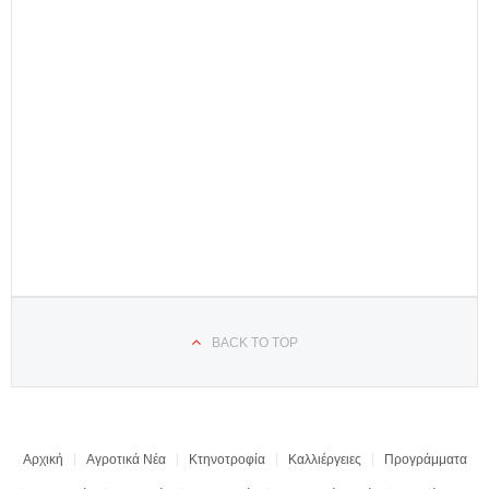
BACK TO TOP
Αρχική
Αγροτικά Νέα
Κτηνοτροφία
Καλλιέργειες
Προγράμματα