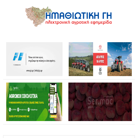
Θανάσης Καββαδάς: Θωρακίζεται όλη η χώρα απέναντι