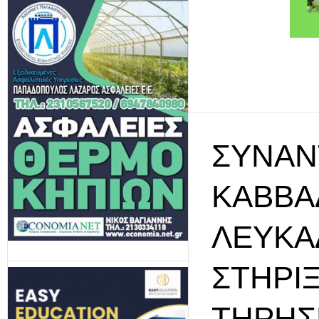
ΣΥΝΆΝ
ΚΑΒΒΑ
ΛΕΥΚΆ
ΣΤΉΡΙ
ΤΉΡΗΣ