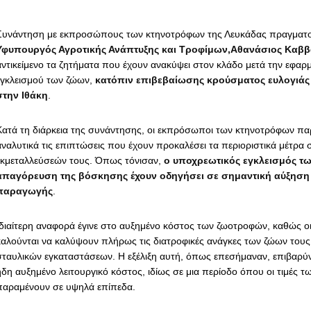
Συνάντηση με εκπροσώπους των κτηνοτρόφων της Λευκάδας πραγματο
Υφυπουργός Αγροτικής Ανάπτυξης και Τροφίμων,Αθανάσιος Καβ
αντικείμενο τα ζητήματα που έχουν ανακύψει στον κλάδο μετά την εφα
εγκλεισμού των ζώων,
κατόπιν επιβεβαίωσης κρούσματος ευλογιά
στην Ιθάκη
.
Κατά τη διάρκεια της συνάντησης, οι εκπρόσωποι των κτηνοτρόφων π
αναλυτικά τις επιπτώσεις που έχουν προκαλέσει τα περιοριστικά μέτρα 
εκμεταλλεύσεών τους. Όπως τόνισαν,
ο υποχρεωτικός εγκλεισμός τω
απαγόρευση της βόσκησης έχουν οδηγήσει σε σημαντική αύξηση
παραγωγής
.
Ιδιαίτερη αναφορά έγινε στο αυξημένο κόστος των ζωοτροφών, καθώς ο
καλούνται να καλύψουν πλήρως τις διατροφικές ανάγκες των ζώων τους
σταυλικών εγκαταστάσεων. Η εξέλιξη αυτή, όπως επεσήμαναν, επιβαρύν
ήδη αυξημένο λειτουργικό κόστος, ιδίως σε μια περίοδο όπου οι τιμές
παραμένουν σε υψηλά επίπεδα.