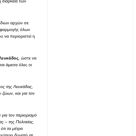
η διάρκεια των
όδιων αρχών σε
εφαρμογής όλων
υ να περιοριστεί η
Λευκάδος
, ώστε να
ι άμεσα όλες οι
μος της Λευκάδας,
 ζώων, και για τον
 για τον περιορισμό
ς – της Πολιτείας,
τι τα μέτρα
αχύτερο δυνατό σε