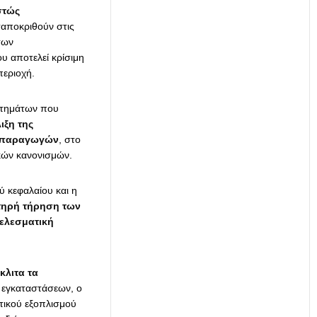
στώς
ταποκριθούν στις
των
υ αποτελεί κρίσιμη
εριοχή.
ητημάτων που
ιξη της
ων παραγωγών
, στο
κών κανονισμών.
ύ κεφαλαίου και η
τηρή τήρηση των
ελεσματική
κλιτα τα
 εγκαταστάσεων, ο
τικού εξοπλισμού