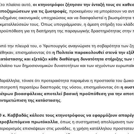
Στο πλαίσιο αυτό,
οι κτηνοτρόφοι ζήτησαν την ένταξή τους σε καθε
αποζημιώσεων για τις ζωοτροφές
, προκειμένου να μπορέσουν να αν
αυξημένες οικονομικές υποχρεώσεις και να διασφαλιστεί η βιωσιμότητα 
εκμεταλλεύσεών τους. Όπως υπογράμμισαν, η άμεση στήριξη του κλάδο
προϋπόθεση για τη διατήρηση της παραγωγικής δραστηριότητας στην π
Από την πλευρά του, ο Υφυπουργός αναγνώρισε τη σοβαρότητα των ζ
τέθηκαν, επισημαίνοντας ότι
η Πολιτεία παρακολουθεί στενά την εξέλ
κατάστασης και εξετάζει κάθε διαθέσιμη δυνατότητα στήριξης τ
πλαίσιο των δημοσιονομικών δυνατοτήτων και των ισχυόντων ευρωπαϊ
Παράλληλα, τόνισε ότι προτεραιότητα παραμένει η προστασία του ζωικο
αποτροπή περαιτέρω διασποράς της νόσου, επισημαίνοντας ότι
η αυσ
μέτρων βιοασφάλειας αποτελεί βασική προϋπόθεση για την αποτ
αντιμετώπιση της κατάστασης
.
Ο κ. Καββαδάς κάλεσε τους κτηνοτρόφους να εφαρμόζουν απαρέγ
προβλεπόμενα πρωτόκολλα
, όπως η συστηματική απολύμανση των
περιορισμός επισκέψεων στις μονάδες, η χρήση κατάλληλου προστατευ