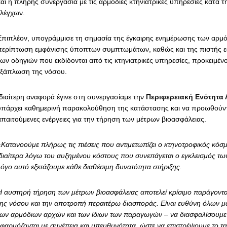
και η πλήρης συνεργασία με τις αρμόδιες κτηνιατρικές υπηρεσίες κατά τ
ελέγχων.
Επιπλέον, υπογράμμισε τη σημασία της έγκαιρης ενημέρωσης των αρμ
περίπτωση εμφάνισης ύποπτων συμπτωμάτων, καθώς και της πιστής 
των οδηγιών που εκδίδονται από τις κτηνιατρικές υπηρεσίες, προκειμένο
εξάπλωση της νόσου.
Ιδιαίτερη αναφορά έγινε στη συνεργασίαμε την
Περιφερειακή Ενότητα 
υπάρχει καθημερινή παρακολούθηση της κατάστασης και να προωθούντα
απαιτούμενες ενέργειες για την τήρηση των μέτρων βιοασφάλειας.
«
Κατανοούμε πλήρως τις πιέσεις που αντιμετωπίζει ο κτηνοτροφικός κόσ
ιδιαίτερα λόγω του αυξημένου κόστους που συνεπάγεται ο εγκλεισμός των
λόγο αυτό εξετάζουμε κάθε διαθέσιμη δυνατότητα στήριξης.
Η αυστηρή τήρηση των μέτρων βιοασφάλειας αποτελεί κρίσιμο παράγοντα
της νόσου και την αποτροπή περαιτέρω διασποράς. Είναι ευθύνη όλων μα
των αρμόδιων αρχών και των ίδιων των παραγωγών – να διασφαλίσουμε ό
εφαρμόζονται με συνέπεια και υπευθυνότητα, ώστε να επιστρέψουμε το τ