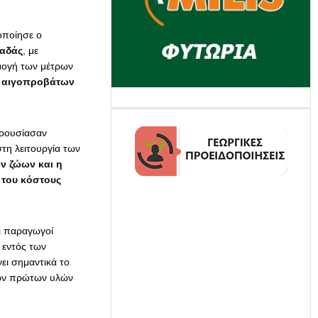
ποίησε ο
βαδάς
, με
ρμογή των μέτρων
ς αιγοπροβάτων
αρουσίασαν
στη λειτουργία των
ν ζώων και η
 του κόστους
ι παραγωγοί
 εντός των
ει σημαντικά το
 των πρώτων υλών