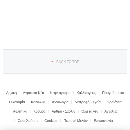
BACK TO TOP
Αρχική
Αγροτικά Νέα
Κτηνοτροφία
Καλλιέργειες
Προγράμματα
Οικονομία
Κοινωνία
Τεχνολογία
Διατροφή - Υγεία
Προϊόντα
Αθλητικά
Κόσμος
Άρθρα - Σχόλια
Όλα τα νέα
Αγγελίες
Όροι Χρήσης
Cookies
Περιοχή Μελών
Επικοινωνία