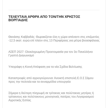
ΤΕΛΕΥΤΑΊΑ ΆΡΘΡΑ ΑΠΌ ΤΟΝ/ΤΗΝ ΧΡΉΣΤΟΣ
ΒΟΡΓΙΆΔΗΣ
Θανάσης Καββαδάς: Θωρακίζεται όλη η χώρα απέναντι στις επιζωοτίες
-12,5 εκατ. ευρώ επί πλέον στις 13 Περιφέρειες για μέτρα βιοασφάλειας
ΑΣΕΠ 2027: Ολοκληρωμένη Προετοιμασία για τον 3ο Πανελλήνιο
Γραπτό Διαγωνισμό
Υπεγράφη η Κοινή Απόφαση για τα νέα Σχέδια Βελτίωσης
Καταστροφές από αγριογούρουνα: Ανοικτή επιστολή Ε.Ο.Σ Σάμου
προς την πολιτεία και τα συναρμόδια υπουργεία
Σήμερα η δεύτερη πληρωμή σε τρίτεκνες και πολύτεκνες μητέρες ή
τρίτεκνους και πολύτεκνους μονογονείς πατέρες του Λογαριασμού
Αγροτικής Εστίας