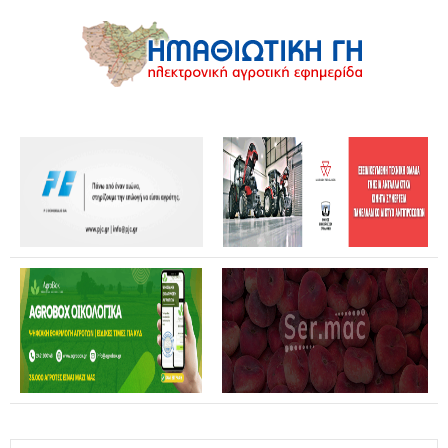
Θανάσης Καββαδάς: Θωρακίζεται όλη η χώρα απέναντι