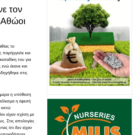
νε τον
 Αθώοι
αθίας το
 παρήγγειλε και
καταδίκη του για
 ενώ έκανε και
οδηγήθηκε στις
ήμερα η υπόθεση
οτέλεσμα η έφεσή
ι οκτώ
εν είχαν σχέση με
υς. Στις απολογίες
ας ότι δεν είχαν
ν οποιαδήποτε