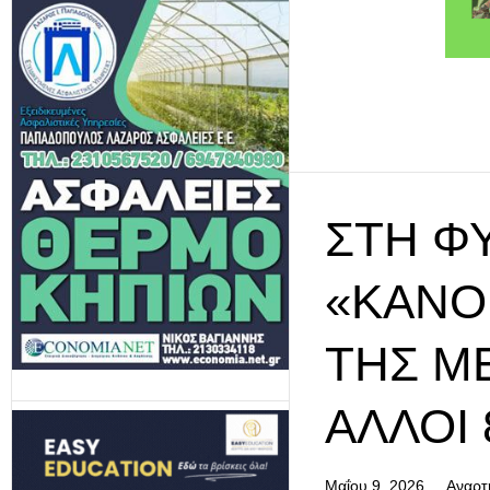
ΣΤΗ Φ
«ΚΑΝΌ
ΤΗΣ Μ
ΆΛΛΟΙ
Μαΐου 9, 2026
Αναρτ