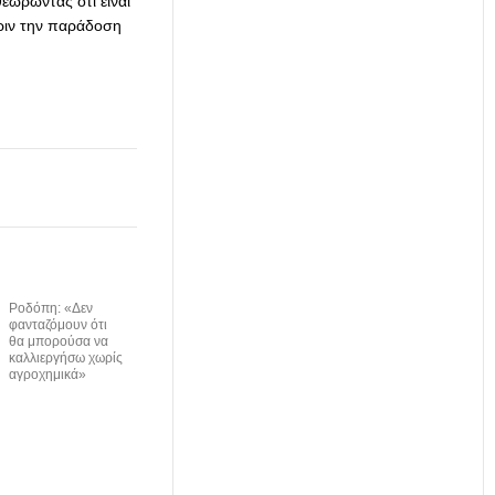
εωρώντας ότι είναι
πριν την παράδοση
Ροδόπη: «Δεν
φανταζόμουν ότι
θα μπορούσα να
καλλιεργήσω χωρίς
αγροχημικά»