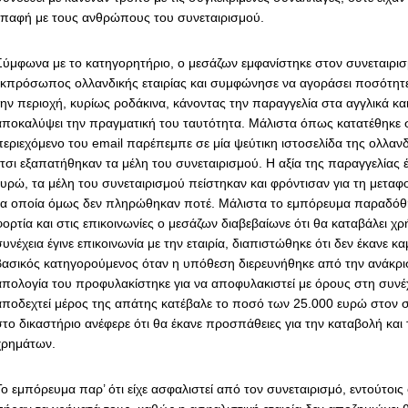
επαφή με τους ανθρώπους του συνεταιρισμού.
Σύμφωνα με το κατηγορητήριο, ο μεσάζων εμφανίστηκε στον συνεταιρι
εκπρόσωπος ολλανδικής εταιρίας και συμφώνησε να αγοράσει ποσότη
την περιοχή, κυρίως ροδάκινα, κάνοντας την παραγγελία στα αγγλικά κα
αποκαλύψει την πραγματική του ταυτότητα. Μάλιστα όπως κατατέθηκε σ
περιεχόμενο του email παρέπεμπε σε μία ψεύτικη ιστοσελίδα της ολλανδι
έτσι εξαπατήθηκαν τα μέλη του συνεταιρισμού. Η αξία της παραγγελίας 
ευρώ, τα μέλη του συνεταιρισμού πείστηκαν και φρόντισαν για τη μετα
τα οποία όμως δεν πληρώθηκαν ποτέ. Μάλιστα το εμπόρευμα παραδόθη
φορτία και στις επικοινωνίες ο μεσάζων διαβεβαίωνε ότι θα καταβάλει χ
υνέχεια έγινε επικοινωνία με την εταιρία, διαπιστώθηκε ότι δεν έκανε κ
βασικός κατηγορούμενος όταν η υπόθεση διερευνήθηκε από την ανάκρι
απολογία του προφυλακίστηκε για να αποφυλακιστεί με όρους στη συνέ
αποδεχτεί μέρος της απάτης κατέβαλε το ποσό των 25.000 ευρώ στον σ
στο δικαστήριο ανέφερε ότι θα έκανε προσπάθειες για την καταβολή κα
χρημάτων.
Το εμπόρευμα παρ’ ότι είχε ασφαλιστεί από τον συνεταιρισμό, εντούτοις 