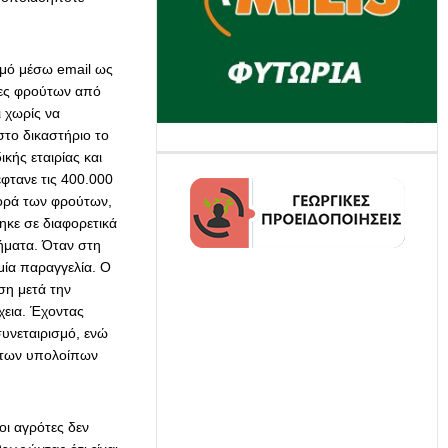
σμό μέσω email ως
τες φρούτων από
ι χωρίς να
το δικαστήριο το
κής εταιρίας και
έφτανε τις 400.000
φορά των φρούτων,
κε σε διαφορετικά
ρήματα. Όταν στη
αμία παραγγελία. Ο
ση μετά την
χεια. Έχοντας
υνεταιρισμό, ενώ
ι των υπολοίπων
οι αγρότες δεν