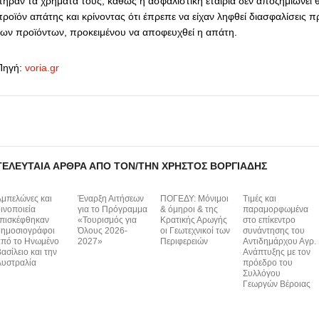
πήραν τα χρήματά τους, καθώς η ασφαλιστική εταιρία δεν αποζημιώνει θ
προϊόν απάτης και κρίνοντας ότι έπρεπε να είχαν ληφθεί διασφαλίσεις 
των προϊόντων, προκειμένου να αποφευχθεί η απάτη.
Πηγή:
voria.gr
ΤΕΛΕΥΤΑΊΑ ΆΡΘΡΑ ΑΠΌ ΤΟΝ/ΤΗΝ ΧΡΉΣΤΟΣ ΒΟΡΓΙΆΔΗΣ
μπελώνες και
Έναρξη Αιτήσεων
ΠΟΓΕΔΥ: Μόνιμοι
Τιμές και
ινοποιεία
για το Πρόγραμμα
& όμηροι & της
παραμορφωμένα
πισκέφθηκαν
«Τουρισμός για
Κρατικής Αρωγής
στο επίκεντρο
ημοσιογράφοι
Όλους 2026-
οι Γεωτεχνικοί των
συνάντησης του
πό το Ηνωμένο
2027»
Περιφερειών
Αντιδημάρχου Αγρ.
ασίλειο και την
Ανάπτυξης με τον
υστραλία
πρόεδρο του
Συλλόγου
Γεωργών Βέροιας