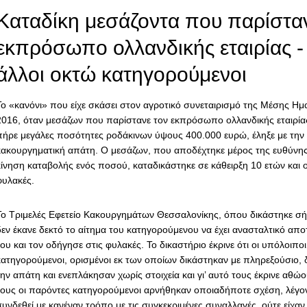
Καταδίκη μεσάζοντα που παρίστα
εκπρόσωπο ολλανδικής εταιρίας -
άλλοι οκτώ κατηγορούμενοι
Το «κανόνι» που είχε σκάσει στον αγροτικό συνεταιρισμό της Mέσης Ημ
2016, όταν μεσάζων που παρίστανε τον εκπρόσωπο ολλανδικής εταιρίας
πήρε μεγάλες ποσότητες ροδάκινων ύψους 400.000 ευρώ, έληξε με την 
κακουργηματική απάτη. Ο μεσάζων, που αποδέχτηκε μέρος της ευθύνης
κίνηση καταβολής ενός ποσού, καταδικάστηκε σε κάθειρξη 10 ετών και 
φυλακές.
Το Τριμελές Εφετείο Κακουργημάτων Θεσσαλονίκης, όπου δικάστηκε σ
δεν έκανε δεκτό το αίτημα του κατηγορούμενου να έχει ανασταλτικό απ
ου και τον οδήγησε στις φυλακές. Το δικαστήριο έκρινε ότι οι υπόλοιπο
κατηγορούμενοι, ορισμένοι εκ των οποίων δικάστηκαν με πληρεξούσιο, δ
την απάτη και ενεπλάκησαν χωρίς στοιχεία και γι’ αυτό τους έκρινε αθώο
τους οι παρόντες κατηγορούμενοι αρνήθηκαν οποιαδήποτε σχέση, λέγοντ
συνδεθεί με κανέναν τρόπο με τις συγκεκριμένες συναλλαγές, ούτε είχα