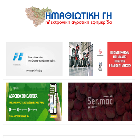
Θανάσης Καββαδάς: Θωρακίζεται όλη η χώρα απέναντι