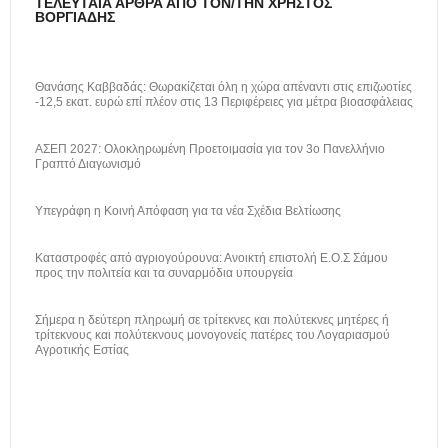
ΤΕΛΕΥΤΑΊΑ ΆΡΘΡΑ ΑΠΌ ΤΟΝ/ΤΗΝ ΧΡΉΣΤΟΣ
ΒΟΡΓΙΆΔΗΣ
Θανάσης Καββαδάς: Θωρακίζεται όλη η χώρα απέναντι στις επιζωοτίες
-12,5 εκατ. ευρώ επί πλέον στις 13 Περιφέρειες για μέτρα βιοασφάλειας
ΑΣΕΠ 2027: Ολοκληρωμένη Προετοιμασία για τον 3ο Πανελλήνιο
Γραπτό Διαγωνισμό
Υπεγράφη η Κοινή Απόφαση για τα νέα Σχέδια Βελτίωσης
Καταστροφές από αγριογούρουνα: Ανοικτή επιστολή Ε.Ο.Σ Σάμου
προς την πολιτεία και τα συναρμόδια υπουργεία
Σήμερα η δεύτερη πληρωμή σε τρίτεκνες και πολύτεκνες μητέρες ή
τρίτεκνους και πολύτεκνους μονογονείς πατέρες του Λογαριασμού
Αγροτικής Εστίας