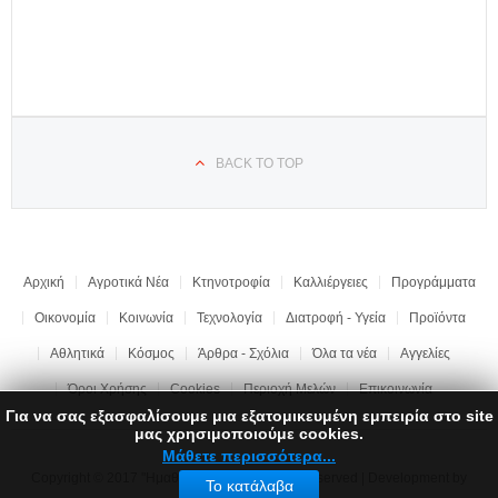
BACK TO TOP
Αρχική
Αγροτικά Νέα
Κτηνοτροφία
Καλλιέργειες
Προγράμματα
Οικονομία
Κοινωνία
Τεχνολογία
Διατροφή - Υγεία
Προϊόντα
Αθλητικά
Κόσμος
Άρθρα - Σχόλια
Όλα τα νέα
Αγγελίες
Όροι Χρήσης
Cookies
Περιοχή Μελών
Επικοινωνία
Για να σας εξασφαλίσουμε μια εξατομικευμένη εμπειρία στο site
μας χρησιμοποιούμε cookies.
Μάθετε περισσότερα...
Copyright © 2017 "Ημαθιώτικη Γη" | All rights reserved | Development by
Το κατάλαβα
LEONweb