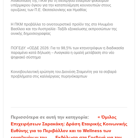
Ανακοίνωση της ΠΚΜ για τη διενέργεια εναέριων ψεκασμών
υπέρμικρου όγκου για την καταπολέμηση κουνουπιών στους
ορυζώνες των Π.Ε. Θεσσαλονίκης και Ημαθίας
H ΠΚΜ προβάλλει το οινοτουριστικό προϊόν της στο Ηνωμένο
Βασίλειο και την Αυστραλία -Ταξίδι εξοικείωσης εκπροσώπων της
οινικής δημοσιογραφίας
ΠΟΓΕΔΥ: «ΟΣΔΕ 2026: Για το 98,5% των κτηνοτρόφων η διαδικασία
παραμένει κατά δήλωση – Αναγκαία η ομαλή μετάβαση στο νέο
ψηφιακό σύστημα
Κοινοβουλευτική ερώτηση του Διονύση Σταμενίτη για τα σοβαρά
προβλήματα στις καλλιέργειες πυρηνόκαρπων
Περισσότερα σε αυτή την κατηγορία:
« Όμιλος
Επιχειρήσεων Σαρακάκη: Δράση Εταιρικής Κοινωνικής
Ευθύνης για το Περιβάλλον και το Wellness των
εργαζομένων του
Εκδήλωση στα Γρεβενά για τον