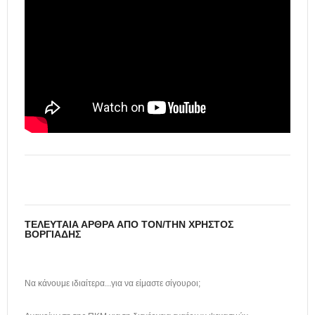
ΤΕΛΕΥΤΑΊΑ ΆΡΘΡΑ ΑΠΌ ΤΟΝ/ΤΗΝ ΧΡΉΣΤΟΣ
ΒΟΡΓΙΆΔΗΣ
Να κάνουμε ιδιαίτερα...για να είμαστε σίγουροι;