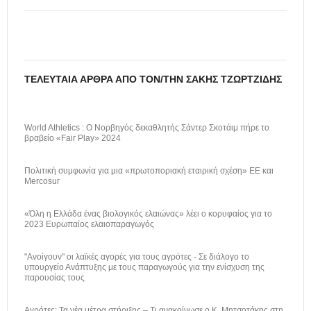
ΤΕΛΕΥΤΑΊΑ ΆΡΘΡΑ ΑΠΌ ΤΟΝ/ΤΗΝ ΣΆΚΗΣ ΤΖΩΡΤΖΊΔΗΣ
World Athletics : Ο Νορβηγός δεκαθλητής Σάντερ Σκοτάιμ πήρε το
βραβείο «Fair Play» 2024
Πολιτική συμφωνία για μια «πρωτοποριακή εταιρική σχέση» ΕΕ και
Mercosur
«Όλη η Ελλάδα ένας βιολογικός ελαιώνας» λέει ο κορυφαίος για το
2023 Ευρωπαίος ελαιοπαραγωγός
"Ανοίγουν" οι λαϊκές αγορές για τους αγρότες - Σε διάλογο το
υπουργείο Ανάπτυξης με τους παραγωγούς για την ενίσχυση της
παρουσίας τους
Αγρότες: Τα νέα μέτρα στήριξης – Τι ανακοίνωσε ο Κ. Μητσοτάκης στη