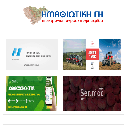
Επίσκεψη Καρυστιανού σε Κοζάνη και Φλώρινα: Η