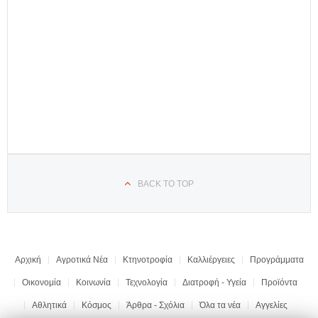
BACK TO TOP
Αρχική
Αγροτικά Νέα
Κτηνοτροφία
Καλλιέργειες
Προγράμματα
Οικονομία
Κοινωνία
Τεχνολογία
Διατροφή - Υγεία
Προϊόντα
Αθλητικά
Κόσμος
Άρθρα - Σχόλια
Όλα τα νέα
Αγγελίες