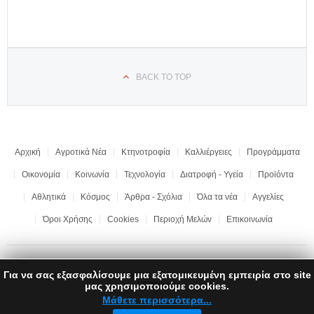
BACK TO TOP
Αρχική
Αγροτικά Νέα
Κτηνοτροφία
Καλλιέργειες
Προγράμματα
Οικονομία
Κοινωνία
Τεχνολογία
Διατροφή - Υγεία
Προϊόντα
Αθλητικά
Κόσμος
Άρθρα - Σχόλια
Όλα τα νέα
Αγγελίες
Όροι Χρήσης
Cookies
Περιοχή Μελών
Επικοινωνία
Για να σας εξασφαλίσουμε μια εξατομικευμένη εμπειρία στο site
Copyright © 2017 "Ημαθιώτικη Γη" | All rights reserved | Development by
μας χρησιμοποιούμε cookies.
LEONweb
Μάθετε περισσότερα...