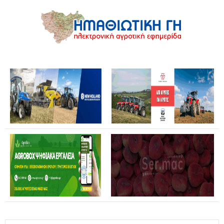
Θανάσης Καββαδάς: Θωρακίζεται όλη η χώρα απέναντι