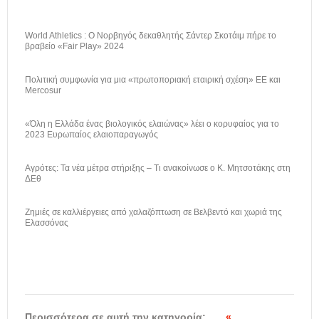
World Athletics : Ο Νορβηγός δεκαθλητής Σάντερ Σκοτάιμ πήρε το
βραβείο «Fair Play» 2024
Πολιτική συμφωνία για μια «πρωτοποριακή εταιρική σχέση» ΕΕ και
Mercosur
«Όλη η Ελλάδα ένας βιολογικός ελαιώνας» λέει ο κορυφαίος για το
2023 Ευρωπαίος ελαιοπαραγωγός
Αγρότες: Τα νέα μέτρα στήριξης – Τι ανακοίνωσε ο Κ. Μητσοτάκης στη
ΔΕθ
Ζημιές σε καλλιέργειες από χαλαζόπτωση σε Βελβεντό και χωριά της
Ελασσόνας
Περισσότερα σε αυτή την κατηγορία:
«