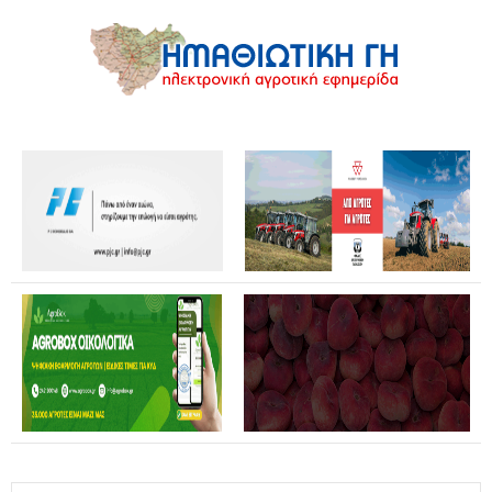
Θανάσης Καββαδάς: Θωρακίζεται όλη η χώρα απέναντι