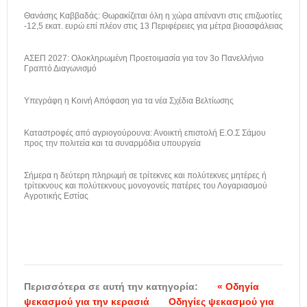
Θανάσης Καββαδάς: Θωρακίζεται όλη η χώρα απέναντι στις επιζωοτίες
-12,5 εκατ. ευρώ επί πλέον στις 13 Περιφέρειες για μέτρα βιοασφάλειας
ΑΣΕΠ 2027: Ολοκληρωμένη Προετοιμασία για τον 3ο Πανελλήνιο
Γραπτό Διαγωνισμό
Υπεγράφη η Κοινή Απόφαση για τα νέα Σχέδια Βελτίωσης
Καταστροφές από αγριογούρουνα: Ανοικτή επιστολή Ε.Ο.Σ Σάμου
προς την πολιτεία και τα συναρμόδια υπουργεία
Σήμερα η δεύτερη πληρωμή σε τρίτεκνες και πολύτεκνες μητέρες ή
τρίτεκνους και πολύτεκνους μονογονείς πατέρες του Λογαριασμού
Αγροτικής Εστίας
Περισσότερα σε αυτή την κατηγορία:
« Οδηγία
ψεκασμού για την κερασιά
Οδηγίες ψεκασμού για