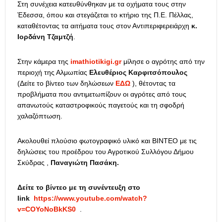
Στη συνέχεια κατευθύνθηκαν με τα οχήματα τους στην
Έδεσσα, όπου και στεγάζεται το κτήριο της Π.Ε. Πέλλας,
καταθέτοντας τα αιτήματα τους στον Αντιπεριφερειάρχη
κ.
Ιορδάνη Τζαμτζή
.
Στην κάμερα της
imathiotikigi.gr
μίλησε ο αγρότης από την
περιοχή της Αλμωπίας
Ελευθέριος Καρφιτσόπουλος
(Δείτε το βίντεο των δηλώσεων
ΕΔΩ
), θέτοντας τα
προβλήματα που αντιμετωπίζουν οι αγρότες από τους
απανωτούς καταστροφικούς παγετούς και τη σφοδρή
χαλαζόπτωση.
Ακολουθεί πλούσιο φωτογραφικό υλικό και ΒΙΝΤΕΟ με τις
δηλώσεις του προέδρου του Αγροτικού Συλλόγου Δήμου
Σκύδρας ,
Παναγιώτη Πασάκη.
Δείτε το βίντεο με τη συνέντευξη στο
link
https://www.youtube.com/watch?
v=COYoNoBkKS0
.