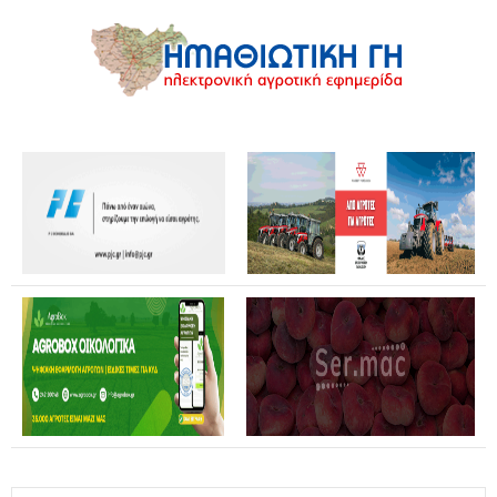
Θανάσης Καββαδάς: Θωρακίζεται όλη η χώρα απέναντι