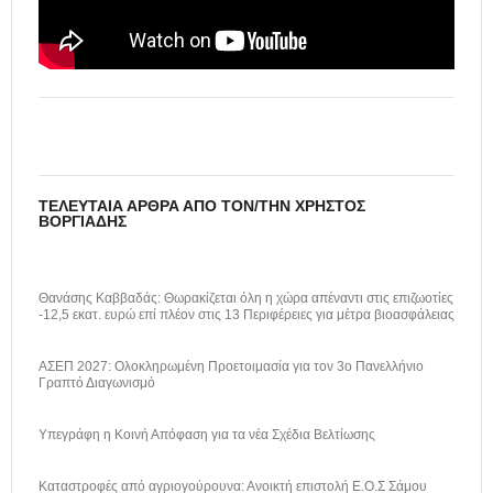
ΤΕΛΕΥΤΑΊΑ ΆΡΘΡΑ ΑΠΌ ΤΟΝ/ΤΗΝ ΧΡΉΣΤΟΣ
ΒΟΡΓΙΆΔΗΣ
Θανάσης Καββαδάς: Θωρακίζεται όλη η χώρα απέναντι στις επιζωοτίες
-12,5 εκατ. ευρώ επί πλέον στις 13 Περιφέρειες για μέτρα βιοασφάλειας
ΑΣΕΠ 2027: Ολοκληρωμένη Προετοιμασία για τον 3ο Πανελλήνιο
Γραπτό Διαγωνισμό
Υπεγράφη η Κοινή Απόφαση για τα νέα Σχέδια Βελτίωσης
Καταστροφές από αγριογούρουνα: Ανοικτή επιστολή Ε.Ο.Σ Σάμου