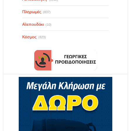
Πληρωμές
(837)
Αλεπουδάκι
(10)
Κόσμος
(823)