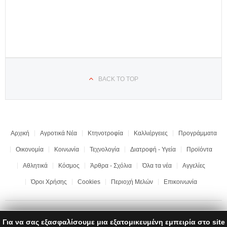
BACK TO TOP
Αρχική
Αγροτικά Νέα
Κτηνοτροφία
Καλλιέργειες
Προγράμματα
Οικονομία
Κοινωνία
Τεχνολογία
Διατροφή - Υγεία
Προϊόντα
Αθλητικά
Κόσμος
Άρθρα - Σχόλια
Όλα τα νέα
Αγγελίες
Όροι Χρήσης
Cookies
Περιοχή Μελών
Επικοινωνία
Για να σας εξασφαλίσουμε μια εξατομικευμένη εμπειρία στο site
Copyright © 2017 "Ημαθιώτικη Γη" | All rights reserved | Development by