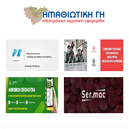
Θανάσης Καββαδάς: Θωρακίζεται όλη η χώρα απέναντι