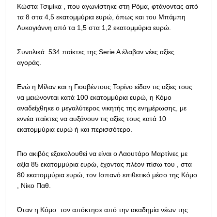
Κώστα Τσιμίκα , που αγωνίστηκε στη Ρόμα, φτάνοντας από
τα 8 στα 4,5 εκατομμύρια ευρώ, όπως και του Μπάμπη
Λυκογιάννη από τα 1,5 στα 1,2 εκατομμύρια ευρώ.
Συνολικά 534 παίκτες της Serie A έλαβαν νέες αξίες
αγοράς.
Ενώ η Μίλαν και η Γιουβέντους Τορίνο είδαν τις αξίες τους
να μειώνονται κατά 100 εκατομμύρια ευρώ, η Κόμο
αναδείχθηκε ο μεγαλύτερος νικητής της ενημέρωσης, με
εννέα παίκτες να αυξάνουν τις αξίες τους κατά 10
εκατομμύρια ευρώ ή και περισσότερο.
Πιο ακιβός εξακολουθεί να είναι ο Λαουτάρο Μαρτίνες με
αξία 85 εκατομμύρια ευρώ, έχοντας πλέον πίσω του , στα
80 εκατομμύρια ευρώ, τον Ισπανό επιθετικό μέσο της Κόμο
, Νίκο Παθ.
Όταν η Κόμο τον απόκτησε από την ακαδημία νέων της