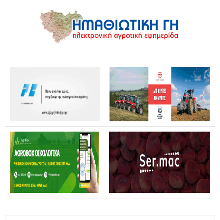
Καταστροφές από αγριογούρουνα: Ανοικτή επιστολή