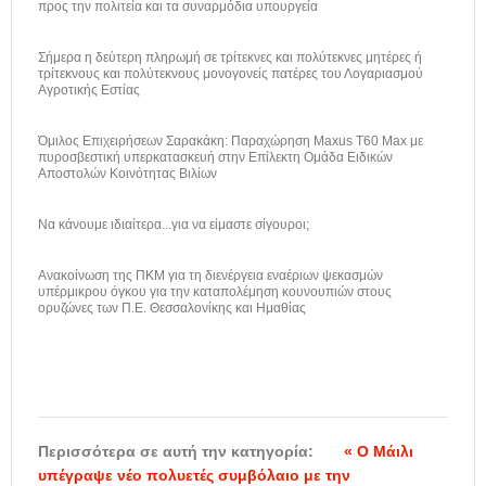
προς την πολιτεία και τα συναρμόδια υπουργεία
Σήμερα η δεύτερη πληρωμή σε τρίτεκνες και πολύτεκνες μητέρες ή
τρίτεκνους και πολύτεκνους μονογονείς πατέρες του Λογαριασμού
Αγροτικής Εστίας
Όμιλος Επιχειρήσεων Σαρακάκη: Παραχώρηση Maxus T60 Max με
πυροσβεστική υπερκατασκευή στην Επίλεκτη Ομάδα Ειδικών
Αποστολών Κοινότητας Βιλίων
Να κάνουμε ιδιαίτερα...για να είμαστε σίγουροι;
Ανακοίνωση της ΠΚΜ για τη διενέργεια εναέριων ψεκασμών
υπέρμικρου όγκου για την καταπολέμηση κουνουπιών στους
ορυζώνες των Π.Ε. Θεσσαλονίκης και Ημαθίας
Περισσότερα σε αυτή την κατηγορία:
« Ο Μάιλι
υπέγραψε νέο πολυετές συμβόλαιο με την