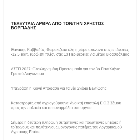
ΤΕΛΕΥΤΑΊΑ ΆΡΘΡΑ ΑΠΌ ΤΟΝ/ΤΗΝ ΧΡΉΣΤΟΣ
ΒΟΡΓΙΆΔΗΣ
Θανάσης Καββαδάς: Θωρακίζεται όλη η χώρα απέναντι στις επιζωοτίες
-12,5 εκατ. ευρώ επί πλέον στις 13 Περιφέρειες για μέτρα βιοασφάλειας
ΑΣΕΠ 2027: Ολοκληρωμένη Προετοιμασία για τον 3ο Πανελλήνιο
Γραπτό Διαγωνισμό
Υπεγράφη η Κοινή Απόφαση για τα νέα Σχέδια Βελτίωσης
Καταστροφές από αγριογούρουνα: Ανοικτή επιστολή Ε.Ο.Σ Σάμου
προς την πολιτεία και τα συναρμόδια υπουργεία
Σήμερα η δεύτερη πληρωμή σε τρίτεκνες και πολύτεκνες μητέρες ή
τρίτεκνους και πολύτεκνους μονογονείς πατέρες του Λογαριασμού
Αγροτικής Εστίας