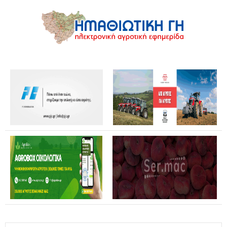
Θανάσης Καββαδάς: Θωρακίζεται όλη η χώρα απέναντι