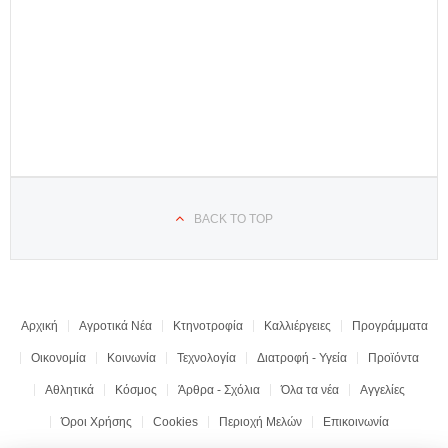
BACK TO TOP
Αρχική
Αγροτικά Νέα
Κτηνοτροφία
Καλλιέργειες
Προγράμματα
Οικονομία
Κοινωνία
Τεχνολογία
Διατροφή - Υγεία
Προϊόντα
Αθλητικά
Κόσμος
Άρθρα - Σχόλια
Όλα τα νέα
Αγγελίες
Όροι Χρήσης
Cookies
Περιοχή Μελών
Επικοινωνία