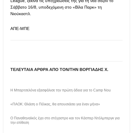
League, ξεκινά τις υποχρεώσεις της για τη νέα σεζόν το
Σάββατο 16/8, υποδεχόμενη στο «Βίλα Παρκ» τη
Νιούκαστλ.
ΑΠΕ-ΜΠΕ
ΤΕΛΕΥΤΑΊΑ ΆΡΘΡΑ ΑΠΌ ΤΟΝ/ΤΗΝ ΒΟΡΓΙΆΔΗΣ Χ.
Η Μπαρτσελόνα εξασφάλισε την πρώτη άδεια για το Camp Nou
«ΠΑΟΚ: Θλάση ο Πέλκας, θα απουσιάσει για έναν μήνα»
Ο Παναθηναϊκός έχει στο στόχαστρο και τον Κάσπερ Ντόλμπεργκ για
την επίθεση