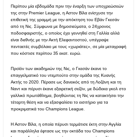
Περίπου μία εβδομάδα πριν την έναρξη των υποχρεώσεών
της στην Premier League, η Αστον Βίλα ενίσχυσε την
επιθετική της γραμμή με την απόκτηση του Εβάν Γκεσάν
από τη Νις. Σύμφωνα με δημοσιεύματα, ο 24χρονος
ποδοσφαιριστής, ο οποίος έχει γεννηθεί στη Γαλλία αλλά
είναι διεθνής με την Ακτή Ελεφαντοστού, υπέγραψε
πενταετές συμβόλαιο με τους «χωριάτες», σε μία μεταγραφή
που κόστισε περίπου 35 εκατ. ευρώ.
Προϊόν των ακαδημιών της Νις, ο Γκεσάν έκανε το
επαγγελματικό του ντεμπούτο στην ομάδα της Κυανής
Ακτής το 2020. Πέρασε ως δανεικός από τη Λοζάνη και τη
Ναντ και πέρυσι έκανε εξαιρετική σεζόν, με δώδεκα γκολ στο
γαλλικό πρωτάθλημα, βοηθώντας τη Νις να κατακτήσει την
τέταρτη θέση και να εξασφαλίσει το εισιτήριο για τα
προκριματικά του Champions League.
Η Αστον Βίλα, η οποία πέρυσι τερμάτισε έκτη στην Αγγλία
και παράλληλα έφτασε ως την οκτάδα του Champions