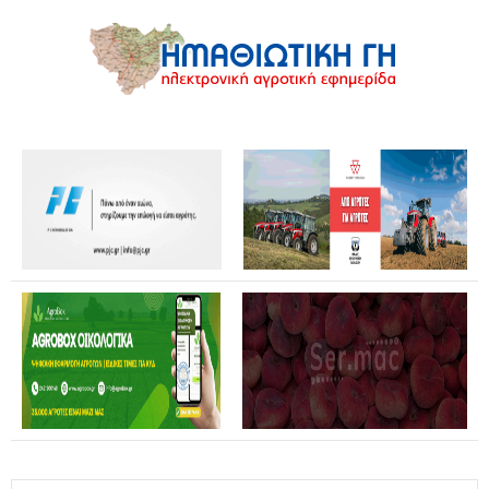
Επίσκεψη Καρυστιανού σε Κοζάνη και Φλώρινα: Η