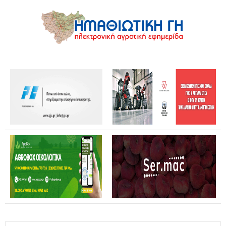
Θανάσης Καββαδάς: Θωρακίζεται όλη η χώρα απέναντι