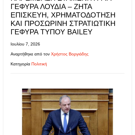
ΓΈΦΥΡΑ ΛΟΥΔΊΑ – ΖΗΤΆ
ΕΠΙΣΚΕΥΉ, ΧΡΗΜΑΤΟΔΌΤΗΣΗ
ΚΑΙ ΠΡΟΣΩΡΙΝΉ ΣΤΡΑΤΙΩΤΙΚΉ
ΓΈΦΥΡΑ ΤΎΠΟΥ BAILEY
Ιουλίου 7, 2026
Αναρτήθηκε από τον
Χρήστος Βοργιάδης
Κατηγορία
Πολιτική