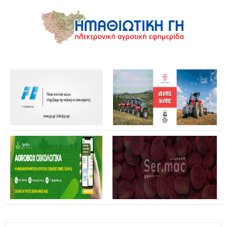
Θανάσης Καββαδάς: Θωρακίζεται όλη η χώρα απέναντι