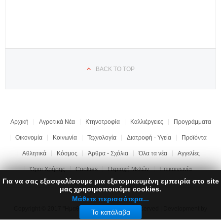
BACK TO TOP
Αρχική
Αγροτικά Νέα
Κτηνοτροφία
Καλλιέργειες
Προγράμματα
Οικονομία
Κοινωνία
Τεχνολογία
Διατροφή - Υγεία
Προϊόντα
Αθλητικά
Κόσμος
Άρθρα - Σχόλια
Όλα τα νέα
Αγγελίες
Όροι Χρήσης
Cookies
Περιοχή Μελών
Επικοινωνία
Για να σας εξασφαλίσουμε μια εξατομικευμένη εμπειρία στο site
μας χρησιμοποιούμε cookies.
Μάθετε περισσότερα...
Copyright © 2017 "Ημαθιώτικη Γη" | All rights reserved | Development by
Το κατάλαβα
LEONweb