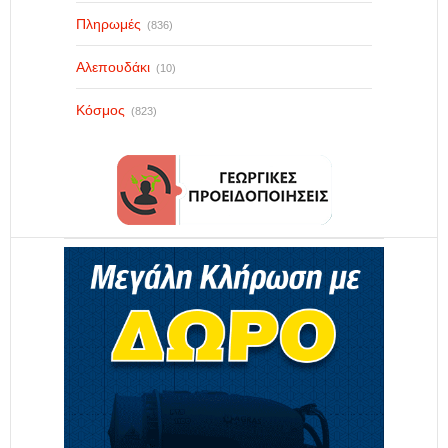
Πληρωμές
(836)
Αλεπουδάκι
(10)
Κόσμος
(823)