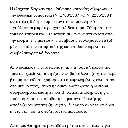
Η ελάχιστη διάρκεια της μίσθωσης κατοικίας σύμφωνα με
την ελληνική νομοθεσία (Ν. 1703/1987 και Ν. 2235/1994)
είναι τρία (3) έτη, ακόμη κι αν στο συμφωνητικό
προβλέπεται μικρότερο χρονικό διάστημα. Σύντμηση της
τριετίας επιτρέπεται με νεότερη συμφωνία απέχουσα από
την έναρξη της μισθωτικής σύμβασης τουλάχιστον έξι (6)
μήνες μετά την κατάρτισή της και αποδεικνυόμενη με
συμβολαιογραφικό έγγραφο.
Αν ο ενοικιαστής αποχωρήσει πριν τη συμπλήρωση της
τριετίας, χωρίς να συντρέχουν σοβαροί λόγοι (π.χ. ανωτέρα
βία, μη παράδοση χρήσης στο συμφωνημένο χρόνο, όταν
στο μίσθιο πραγματικά ή νομικά ελαττώματα ή λείπουν
συμφωνημένες ιδιότητες κλπ.), οφείλει αποζημίωση για
πρόωρη λύση της σύμβασης, εφόσον ο ιδιοκτήτης
αποδείξει ότι υπέστη ζημία (π.χ. έμεινε το ακίνητο κενό για
μήνες), ίση με τα υπολειπόμενα μισθώματα.
Αν το μισθωτήριο περιλαμβάνει ρήτρα αποζημίωσης για