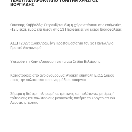
ΤΕΛΕΥΤΑΊΑ ΆΡΘΡΑ ΑΠΌ ΤΟΝ/ΤΗΝ ΧΡΉΣΤΟΣ
ΒΟΡΓΙΆΔΗΣ
Θανάσης Καββαδάς: Θωρακίζεται όλη η χώρα απέναντι στις επιζωοτίες
-12,5 εκατ. ευρώ επί πλέον στις 13 Περιφέρειες για μέτρα βιοασφάλειας
ΑΣΕΠ 2027: Ολοκληρωμένη Προετοιμασία για τον 3ο Πανελλήνιο
Γραπτό Διαγωνισμό
Υπεγράφη η Κοινή Απόφαση για τα νέα Σχέδια Βελτίωσης
Καταστροφές από αγριογούρουνα: Ανοικτή επιστολή Ε.Ο.Σ Σάμου
προς την πολιτεία και τα συναρμόδια υπουργεία
Σήμερα η δεύτερη πληρωμή σε τρίτεκνες και πολύτεκνες μητέρες ή
τρίτεκνους και πολύτεκνους μονογονείς πατέρες του Λογαριασμού
Αγροτικής Εστίας