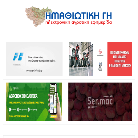
Θανάσης Καββαδάς: Θωρακίζεται όλη η χώρα απέναντι