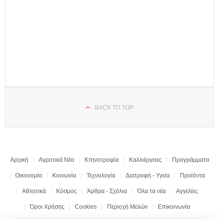
BACK TO TOP
Αρχική
Αγροτικά Νέα
Κτηνοτροφία
Καλλιέργειες
Προγράμματα
Οικονομία
Κοινωνία
Τεχνολογία
Διατροφή - Υγεία
Προϊόντα
Αθλητικά
Κόσμος
Άρθρα - Σχόλια
Όλα τα νέα
Αγγελίες
Όροι Χρήσης
Cookies
Περιοχή Μελών
Επικοινωνία