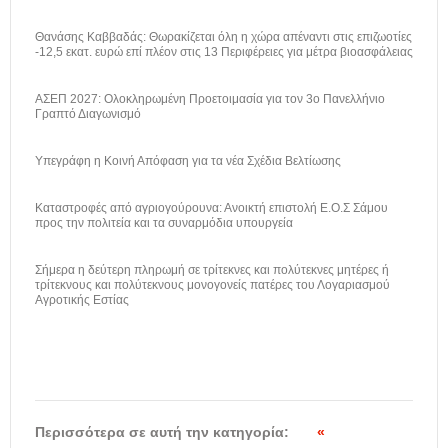
Θανάσης Καββαδάς: Θωρακίζεται όλη η χώρα απέναντι στις επιζωοτίες
-12,5 εκατ. ευρώ επί πλέον στις 13 Περιφέρειες για μέτρα βιοασφάλειας
ΑΣΕΠ 2027: Ολοκληρωμένη Προετοιμασία για τον 3ο Πανελλήνιο
Γραπτό Διαγωνισμό
Υπεγράφη η Κοινή Απόφαση για τα νέα Σχέδια Βελτίωσης
Καταστροφές από αγριογούρουνα: Ανοικτή επιστολή Ε.Ο.Σ Σάμου
προς την πολιτεία και τα συναρμόδια υπουργεία
Σήμερα η δεύτερη πληρωμή σε τρίτεκνες και πολύτεκνες μητέρες ή
τρίτεκνους και πολύτεκνους μονογονείς πατέρες του Λογαριασμού
Αγροτικής Εστίας
Περισσότερα σε αυτή την κατηγορία:
«