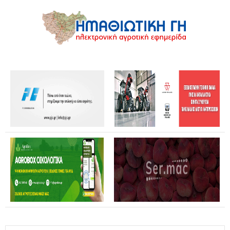
Θανάσης Καββαδάς: Θωρακίζεται όλη η χώρα απέναντι