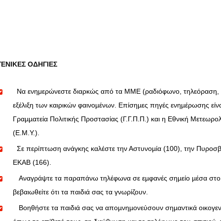
ΓΕΝΙΚΕΣ ΟΔΗΓΙΕΣ
Να ενημερώνεστε διαρκώς από τα ΜΜΕ (ραδιόφωνο, τηλεόραση, κ.
εξέλιξη των καιρικών φαινοµένων. Επίσηµες πηγές ενηµέρωσης είνα
Γραµµατεία Πολιτικής Προστασίας (Γ.Γ.Π.Π.) και η Εθνική Μετεωρο
(Ε.Μ.Υ.).
Σε περίπτωση ανάγκης καλέστε την Αστυνοµία (100), την Πυροσβε
ΕΚΑΒ (166).
Αναγράψτε τα παραπάνω τηλέφωνα σε εµφανές σηµείο µέσα στο σ
βεβαιωθείτε ότι τα παιδιά σας τα γνωρίζουν.
Βοηθήστε τα παιδιά σας να αποµνηµονεύσουν σηµαντικά οικογενε