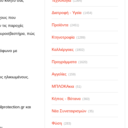
Τεχνολογία
το κινητό σας
(1364)
Διατροφή - Υγεία
(1454)
χους που
Προϊόντα
ν τις παροχές
(2451)
 πυροσβεστήρα, πώς
Κτηνοτροφία
(1289)
Καλλιέργειες
(1802)
ιόφωνο µε
Προγράμματα
(1620)
Αγγελίες
(159)
υς ηλικιωμένους.
ΜΠΛΟΚΑκια
(51)
Κήπος - Βότανα
(360)
protection.gr και
Νέα Συνεταιρισμών
(35)
Φύση
(283)
ων