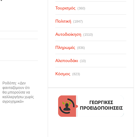
Τουρισμός
(360)
Πολιτική
(1847)
Αυτοδιοίκηση
(1510)
Πληρωμές
(836)
Αλεπουδάκι
(10)
Κόσμος
(823)
Ροδόπη: «Δεν
φανταζόμουν ότι
θα μπορούσα να
καλλιεργήσω χωρίς
αγροχημικά»