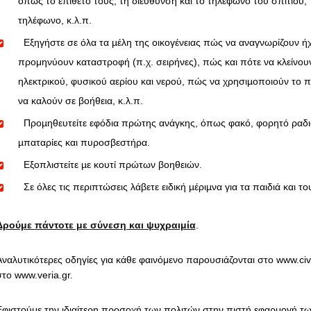
όπως το επίθετό τους, τη διεύθυνση και το τηλέφωνο του σπιτιού, 
τηλέφωνο, κ.λ.π.
Εξηγήστε σε όλα τα µέλη της οικογένειας πώς να αναγνωρίζουν ή
προμηνύουν καταστροφή (π.χ. σειρήνες), πώς και πότε να κλείνου
ηλεκτρικού, φυσικού αερίου και νερού, πώς να χρησιµοποιούν το
να καλούν σε βοήθεια, κ.λ.π.
Προµηθευτείτε εφόδια πρώτης ανάγκης, όπως φακό, φορητό ραδ
µπαταρίες και πυροσβεστήρα.
Εξοπλιστείτε µε κουτί πρώτων βοηθειών.
Σε όλες τις περιπτώσεις λάβετε ειδική µέριµνα για τα παιδιά και το
Δρούμε πάντοτε με σύνεση και ψυχραιμία
.
Αναλυτικότερες οδηγίες για κάθε φαινόμενο παρουσιάζονται στο www.civil
στο www.veria.gr.
Εφιστούμε την ιδιαίτερη προσοχή των πολιτών στην πιστή εφαρμογή τ