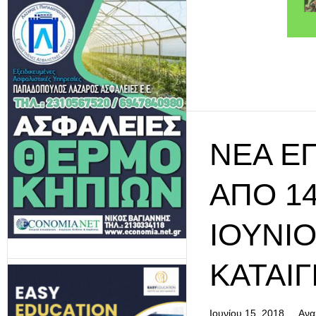
ΝΈΑ Ε
ΑΠΌ 14
IΟΥΝΊΟ
ΚΑΤΑΙΓ
Ιουνίου 15, 2018
Ανα