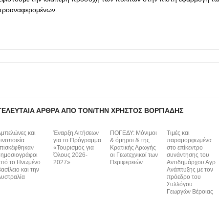
προαναφερομένων.
ΤΕΛΕΥΤΑΊΑ ΆΡΘΡΑ ΑΠΌ ΤΟΝ/ΤΗΝ ΧΡΉΣΤΟΣ ΒΟΡΓΙΆΔΗΣ
μπελώνες και
Έναρξη Αιτήσεων
ΠΟΓΕΔΥ: Μόνιμοι
Τιμές και
ινοποιεία
για το Πρόγραμμα
& όμηροι & της
παραμορφωμένα
πισκέφθηκαν
«Τουρισμός για
Κρατικής Αρωγής
στο επίκεντρο
ημοσιογράφοι
Όλους 2026-
οι Γεωτεχνικοί των
συνάντησης του
πό το Ηνωμένο
2027»
Περιφερειών
Αντιδημάρχου Αγρ.
ασίλειο και την
Ανάπτυξης με τον
υστραλία
πρόεδρο του
Συλλόγου
Γεωργών Βέροιας