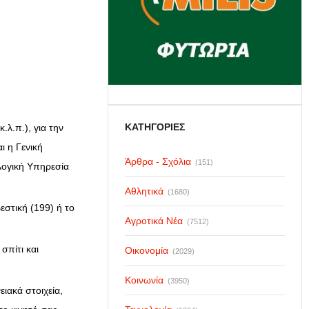
ΚΑΤΗΓΟΡΙΕΣ
λ.π.), για την
ι η Γενική
Άρθρα - Σχόλια
(151)
λογική Υπηρεσία
Αθλητικά
(1680)
στική (199) ή το
Αγροτικά Νέα
(7512)
πίτι και
Οικονομία
(2029)
Κοινωνία
(3950)
ιακά στοιχεία,