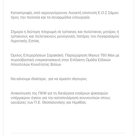
Καταστροφές από αγριογούρουνα: Ανοικτή επιστολή Ε.Ο.Σ Σάμου
προς την πολιτεία και τα συναρμόδια υπουργεία
Σήμερα η δεύτερη πληρωμή σε τρίτεκνες και πολύτεκνες μητέρες ή
τρίτεκνους και πολύτεκνους μονογονείς πατέρες του Λογαριασμού
Αγροτικής Εστίας
Όμιλος Επιχειρήσεων Σαρακάκη: Παραχώρηση Maxus T60 Max με
πυροσβεστική υπερκατασκευή στην Επίλεκτη Ομάδα Ειδικών
Αποστολών Κοινότητας Βιλίων
Να κάνουμε ιδιαίτερα...για να είμαστε σίγουροι;
Ανακοίνωση της ΠΚΜ για τη διενέργεια εναέριων ψεκασμών
υπέρμικρου όγκου για την καταπολέμηση κουνουπιών στους
ορυζώνες των Π.Ε. Θεσσαλονίκης και Ημαθίας