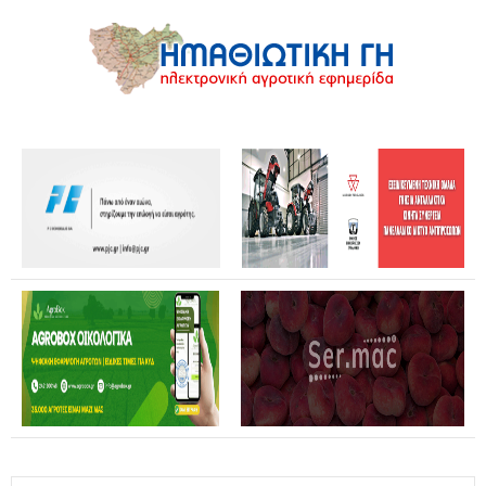
Καταστροφές από αγριογούρουνα: Ανοικτή επιστολή