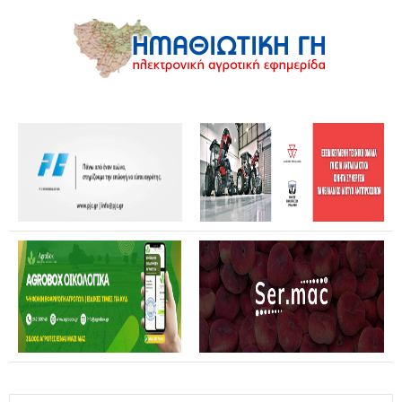
Θανάσης Καββαδάς: Θωρακίζεται όλη η χώρα απέναντι