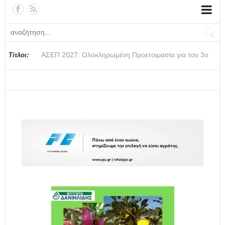
στις επιζωοτίες -12,5 εκατ. ευρώ επί πλέον στις 13
Περιφέρειες για μέτ
ΑΣΕΠ 2027: Ολοκληρωμένη Προετοιμασία για τον 3ο
Υπεγράφη η Κοινή Απόφαση για τα νέα Σχέδια
Καταστροφές από αγριογούρουνα: Ανοικτή επιστολή
Σήμερα η δεύτερη πληρωμή σε τρίτεκνες και πολύτεκνες
Όμιλος Επιχειρήσεων Σαρακάκη: Παραχώρηση Maxus
Να κάνουμε ιδιαίτερα...για να είμαστε σίγουροι;
Ανακοίνωση της ΠΚΜ για τη διενέργεια εναέριων
H ΠΚΜ προβάλλει το οινοτουριστικό προϊόν της στο
ΠΟΓΕΔΥ: «ΟΣΔΕ 2026: Για το 98,5% των κτηνοτρόφων
Κοινοβουλευτική ερώτηση του Διονύση Σταμενίτη για τα
Μην τα αφήσεις όλα για τον Σεπτέμβριο...
Αμπελώνες και οινοποιεία επισκέφθηκαν δημοσιογράφοι
Έναρξη Αιτήσεων για το Πρόγραμμα «Τουρισμός για
ΠΟΓΕΔΥ: Μόνιμοι & όμηροι & της Κρατικής Αρωγής οι
Τίτλοι:
Πανελλήνιο Γραπτό Διαγωνισμό
Βελτίωσης
Ε.Ο.Σ Σάμου προς την πολιτεία και τα συναρμόδια
μητέρες ή τρίτεκνους και πολύτεκνους μονογονείς
T60 Max με πυροσβεστική υπερκατασκευή στην
ψεκασμών υπέρμικρου όγκου για την καταπολέμηση
Ηνωμένο Βασίλειο και την Αυστραλία -Ταξίδι εξοικείωσης
η διαδικασία παραμένει κατά δήλωση – Αναγκαία η
σοβαρά προβλήματα στις καλλιέργειες πυρηνόκαρπων
από το Ηνωμένο Βασίλειο και την Αυστραλία
Όλους 2026-2027»
Γεωτεχνικοί των Περιφερειών
υπουργεία
πατέρες του Λογαρια
Επίλεκτη Ομάδα Ειδικών Αποστολ
κουνουπιών στους ορυζώνες τ
εκπροσώπων της
ομαλή μετάβαση στο νέο