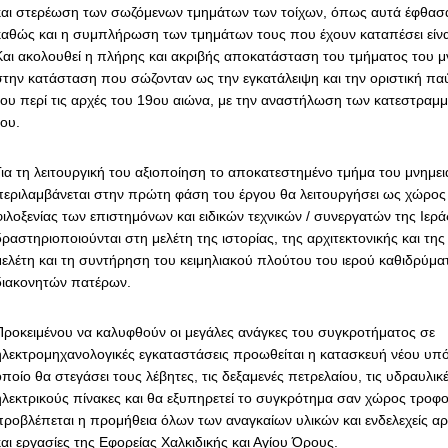
και στερέωση των σωζόμενων τμημάτων των τοίχων, όπως αυτά έφθασαν
καθώς και η συμπλήρωση των τμημάτων τους που έχουν καταπέσει είνα
Και ακολουθεί η πλήρης και ακριβής αποκατάσταση του τμήματος του 
στην κατάσταση που σώζονταν ως την εγκατάλειψη και την οριστική παύ
του περί τις αρχές του 19ου αιώνα, με την αναστήλωση των κατεστρα
του.
Για τη λειτουργική του αξιοποίηση το αποκατεστημένο τμήμα του μνημ
περιλαμβάνεται στην πρώτη φάση του έργου θα λειτουργήσει ως χώρος 
φιλοξενίας των επιστημόνων και ειδικών τεχνικών / συνεργατών της Ιε
ραστηριοποιούνται στη μελέτη της ιστορίας, της αρχιτεκτονικής και της
μελέτη και τη συντήρηση του κειμηλιακού πλούτου του ιερού καθιδρύμα
διακονητών πατέρων.
Προκειμένου να καλυφθούν οι μεγάλες ανάγκες του συγκροτήματος σε
ηλεκτρομηχανολογικές εγκαταστάσεις προωθείται η κατασκευή νέου υπό
ποίο θα στεγάσει τους λέβητες, τις δεξαμενές πετρελαίου, τις υδραυλικ
ηλεκτρικούς πίνακες και θα εξυπηρετεί το συγκρότημα σαν χώρος τροφο
προβλέπεται η προμήθεια όλων των αναγκαίων υλικών και ενδελεχείς αρ
και εργασίες της Εφορείας Χαλκιδικής και Αγίου Όρους.