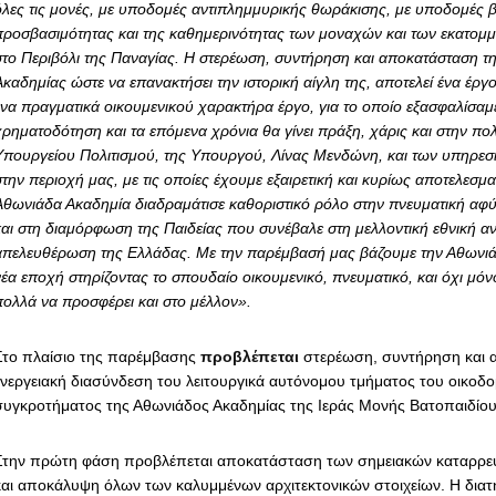
όλες τις μονές, με υποδομές αντιπλημμυρικής θωράκισης, με υποδομές β
προσβασιμότητας και της καθημερινότητας των μοναχών και των εκατομ
στο Περιβόλι της Παναγίας. Η στερέωση, συντήρηση και αποκατάσταση τ
Ακαδημίας ώστε να επανακτήσει την ιστορική αίγλη της, αποτελεί ένα έρ
ένα πραγματικά οικουμενικού χαρακτήρα έργο, για το οποίο εξασφαλίσαμ
χρηματοδότηση και τα επόμενα χρόνια θα γίνει πράξη, χάρις και στην πο
Υπουργείου Πολιτισμού, της Υπουργού, Λίνας Μενδώνη, και των υπηρεσ
την περιοχή μας, με τις οποίες έχουμε εξαιρετική και κυρίως αποτελεσμ
Αθωνιάδα Ακαδημία διαδραμάτισε καθοριστικό ρόλο στην πνευματική αφ
και στη διαμόρφωση της Παιδείας που συνέβαλε στη μελλοντική εθνική α
απελευθέρωση της Ελλάδας. Με την παρέμβασή μας βάζουμε την Αθωνιά
έα εποχή στηρίζοντας το σπουδαίο οικουμενικό, πνευματικό, και όχι μόνο,
πολλά να προσφέρει και στο μέλλον».
Στο πλαίσιο της παρέμβασης
προβλέπεται
στερέωση, συντήρηση και 
ενεργειακή διασύνδεση του λειτουργικά αυτόνομου τμήματος του οικοδο
συγκροτήματος της Αθωνιάδος Ακαδημίας της Ιεράς Μονής Βατοπαιδίου
Στην πρώτη φάση προβλέπεται αποκατάσταση των σημειακών καταρρεύ
και αποκάλυψη όλων των καλυμμένων αρχιτεκτονικών στοιχείων. Η δι