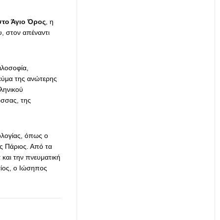
στο Άγιο Όρος
, η
, στον απέναντι
ιλοσοφία,
νεύμα της ανώτερης
ληνικού
ώσσας, της
λογίας, όπως ο
ς Πάριος. Από τα
και την πνευματική
ίος, ο Ιώσηπος