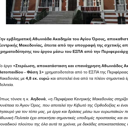
Την εμβληματική Αθωνιάδα Ακαδημία του Αγίου Όρους, αποκαθιστ
Κεντρικής Μακεδονίας, έπειτα από την υπογραφή της σχετικής 
χρηματοδότησης του έργου μέσω του ΕΣΠΑ από την Περιφερειάρ
Το έργο
«Στερέωση, αποκατάσταση και επανάχρηση Αθωνιάδος Ακα
Βατοπαιδίου - Φάση 1»
χρηματοδοτείται από το ΕΣΠΑ της Περιφέρειας
Μακεδονίας με
4,8 εκ. ευρώ
και αποτελεί ένα από τα πλέον σημαντικά 
ολιτεία.
Όπως τόνισε η κ.
Αηδονά
,
«η Περιφέρεια Κεντρικής Μακεδονίας στηρίζει
συνέπεια το Άγιον Όρος, που αποτελεί την Κιβωτό της Ορθοδοξίας κι έναν
θησαυρό για τον τόπο μας, με έργα και δράσεις μέσω των ευρωπαϊκών 
Αθωνική Πολιτεία έχει αποκτήσει σημαντικές υποδομές προστασίας και αν
μοναδικού πλούτου της όλα αυτά τα χρόνια, με δεκάδες αποκαταστάσεις ι