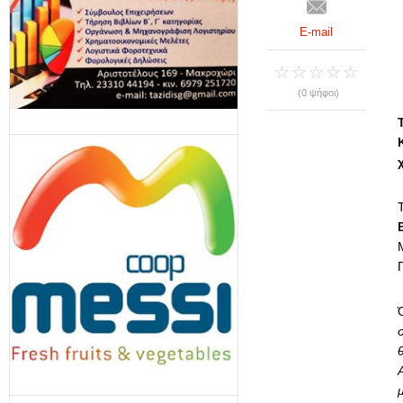
E-mail
(0 ψήφοι)
Π