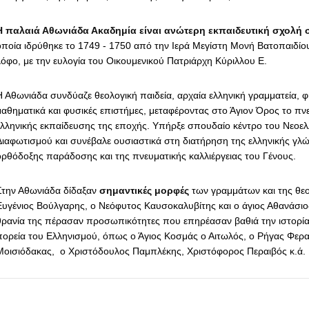
Η παλαιά Αθωνιάδα Ακαδημία είναι ανώτερη εκπαιδευτική σχολή 
οποία ιδρύθηκε το 1749 - 1750 από την Ιερά Μεγίστη Μονή Βατοπαιδίου
λόφο, με την ευλογία του Οικουμενικού Πατριάρχη Κύριλλου Ε.
Η Αθωνιάδα συνδύαζε θεολογική παιδεία, αρχαία ελληνική γραμματεία, φ
μαθηματικά και φυσικές επιστήμες, μεταφέροντας στο Άγιον Όρος το π
ελληνικής εκπαίδευσης της εποχής. Υπήρξε σπουδαίο κέντρο του Νεοελ
Διαφωτισμού και συνέβαλε ουσιαστικά στη διατήρηση της ελληνικής γλ
ορθόδοξης παράδοσης και της πνευματικής καλλιέργειας του Γένους.
Στην Αθωνιάδα δίδαξαν
σημαντικές μορφές
των γραμμάτων και της θεο
Ευγένιος Βούλγαρης, ο Νεόφυτος Καυσοκαλυβίτης και ο άγιος Αθανάσιο
θρανία της πέρασαν προσωπικότητες που επηρέασαν βαθιά την ιστορία 
πορεία του Ελληνισμού, όπως ο Άγιος Κοσμάς ο Αιτωλός, ο Ρήγας Φερα
Μοισιόδακας, ο Χριστόδουλος Παμπλέκης, Χριστόφορος Περαιβός κ.ά.