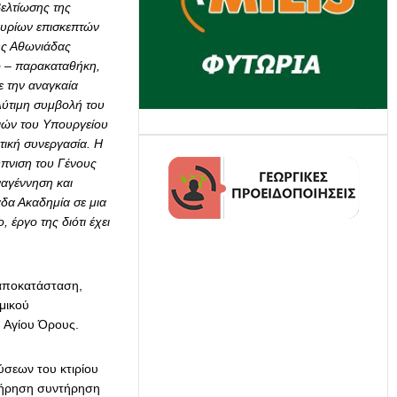
ελτίωσης της
μυρίων επισκεπτών
ης Αθωνιάδας
γο – παρακαταθήκη,
ε την αναγκαία
λύτιμη συμβολή του
ιών του Υπουργείου
ατική συνεργασία.
Η
ύπνιση του Γένους
ναγέννηση και
δα Ακαδημία σε μια
 έργο της διότι έχει
αποκατάσταση,
μικού
 Αγίου Όρους.
σεων του κτιρίου
ατήρηση συντήρηση