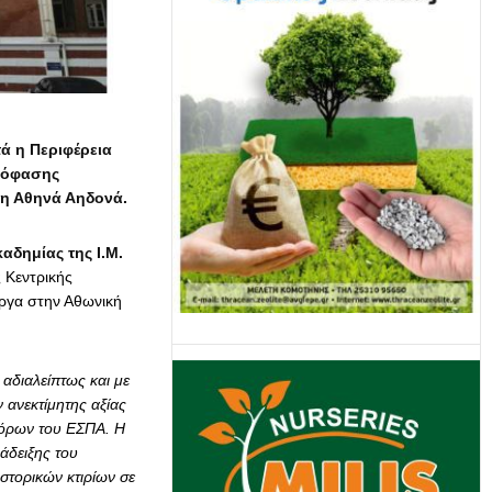
ά η Περιφέρεια
απόφασης
χη Αθηνά Αηδονά.
δημίας της Ι.Μ.
 Κεντρικής
έργα στην Αθωνική
 αδιαλείπτως και με
 ανεκτίμητης αξίας
πόρων του ΕΣΠΑ. Η
άδειξης του
στορικών κτιρίων σε