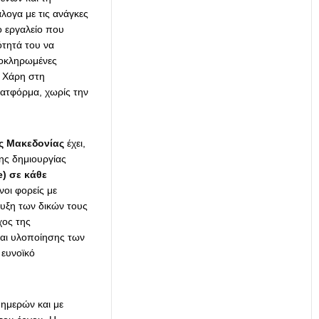
ογα με τις ανάγκες
ο εργαλείο που
ότητά του να
λοκληρωμένες
. Χάρη στη
πλατφόρμα, χωρίς την
ής Μακεδονίας
έχει,
ης δημιουργίας
e) σε κάθε
νοι φορείς με
υξη των δικών τους
χος της
και υλοποίησης των
ευνοϊκό
ημερών και με