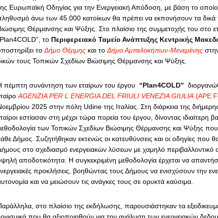
της Ευρωπαϊκή Οδηγίας για την Ενεργειακή Απόδοση, με βάση το οποίο 
πληθυσμό άνω των 45.000 κατοίκων θα πρέπει να εκπονήσουν τα δικά 
Βιώσιμης Θέρμανσης και Ψύξης. Στο πλαίσιο της συμμετοχής του στο ε
“Plan4COLD”, το
Περιφερειακό Ταμείο Ανάπτυξης Κεντρικής Μακεδ
υποστηρίξει το
Δήμο Θέρμης
και το
Δήμο Αμπελοκήπων-Μενεμένης
στην
δικών τους Τοπικών Σχεδίων Βιώσιμης Θέρμανσης και Ψύξης.
Η πέμπτη συνάντηση των εταίρων του έργου
“Plan4COLD”
διοργανώθ
εταίρο
AGENZIA PER L ENERGIA DEL FRIULI VENEZIA GIULIA
(APE F
Νοεμβρίου 2025 στην πόλη Udine της Ιταλίας. Στη διάρκεια της διήμερη
εταίροι εστίασαν στη μέχρι τώρα πορεία του έργου, δίνοντας ιδιαίτερη 
μεθοδολογία των Τοπικών Σχεδίων Βιώσιμης Θέρμανσης και Ψύξης που
κάθε Δήμος. Συζητήθηκαν εκτενώς οι κατευθύνσεις και οι οδηγίες που θ
Δήμους στο σχεδιασμό ενεργειακών λύσεων με χαμηλό περιβαλλοντικό
υψηλή αποδοτικότητα. Η συγκεκριμένη μεθοδολογία έρχεται να απαντήσ
ενεργειακές προκλήσεις, βοηθώντας τους Δήμους να ενισχύσουν την ενε
αυτονομία και να μειώσουν τις ανάγκες τους σε ορυκτά καύσιμα.
Παράλληλα, στο πλαίσιο της εκδήλωσης, παρουσιάστηκαν τα εξειδικευμέ
λογισμικά που θα αξιοποιηθούν για την ανάλυση των ενεργειακών δεδομ