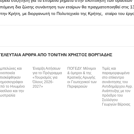
ευρεία συζήτηση για τα επόμενα βήματα στην υλοποίηση των δράσεων 
επόμενη δια ζώσης συνάντηση των εταίρων θα πραγματοποιηθεί στις 13
στην Κρήτη, με διοργανωτή το Πολυτεχνείο της Κρήτης, εταίρο του έργ
ΤΕΛΕΥΤΑΊΑ ΆΡΘΡΑ ΑΠΌ ΤΟΝ/ΤΗΝ ΧΡΉΣΤΟΣ ΒΟΡΓΙΆΔΗΣ
μπελώνες και
Έναρξη Αιτήσεων
ΠΟΓΕΔΥ: Μόνιμοι
Τιμές και
ινοποιεία
για το Πρόγραμμα
& όμηροι & της
παραμορφωμένα
πισκέφθηκαν
«Τουρισμός για
Κρατικής Αρωγής
στο επίκεντρο
ημοσιογράφοι
Όλους 2026-
οι Γεωτεχνικοί των
συνάντησης του
πό το Ηνωμένο
2027»
Περιφερειών
Αντιδημάρχου Αγρ.
ασίλειο και την
Ανάπτυξης με τον
υστραλία
πρόεδρο του
Συλλόγου
Γεωργών Βέροιας