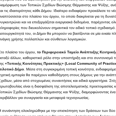
διαμόρφωση των Τοπικών Σχεδίων Βιώσιμης Θέρμανσης και Ψύξης, ανάλ
αι τις ιδιαιτερότητες κάθε Δήμου. Ιδιαίτερο ενδιαφέρον προκάλεσε το νέ
αναπτύσσεται στο πλαίσιο του έργου, το οποίο διακρίνεται για τη δυνατ
συγκεντρώνει και να επεξεργάζεται ενεργειακά δεδομένα, παρέχοντας ο
πληροφορίες που διευκολύνουν σημαντικά τον ειδικό τοπικό σχεδιασμό
λειτουργικότητά του, οι Δήμοι θα μπορούν να βασίζονται σε μία ενιαία 
ανάγκη χρήσης πολλαπλών και σύνθετων λογισμικών.
Στο πλαίσιο του έργου,
το Περιφερειακό Ταμείο Ανάπτυξης Κεντρικ
μεταξύ άλλων, καθοριστικό ρόλο στην υποστήριξη και στο συντονισμό τ
της
«Τοπικής Κοινότητας Πρακτικής» (Local Community of Practic
πιλοτικό Δήμο
. Μέσα στη συγκεκριμένη τοπική κοινότητα, ενδιαφερόμε
σχετική εμπειρία θα παρέχουν καθοδήγηση στους Δήμους για την ανάπτ
Σχεδίων, μέσα από στοχευμένες συναντήσεις και ειδικά εργαστήρια. Στό
πρωτοβουλίας είναι η διασφάλιση της αποτελεσματικής προετοιμασίας 
Τοπικών Σχεδίων Βιώσιμης Θέρμανσης και Ψύξης, διαμορφώνοντας ένα 
περιβάλλον για συνεργασία και μεταφορά τεχνογνωσίας.
Η συνάντηση ολοκληρώθηκε με την επισκόπηση των δράσεων των δύο 