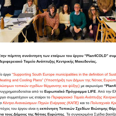
Στην πέμπτη συνάντηση των εταίρων του έργου “Plan4COLD” συμμ
Περιφερειακό Ταμείο Ανάπτυξης Κεντρικής Μακεδονίας.
Το έργο
“Supporting South Europe municipalities in the definition of Sus
Heating and Cooling Plans” (Υποστήριξη των Δήμων της Νότιας Ευρώπ
βιώσιμων τοπικών σχεδίων θέρμανσης και ψύξης)
με ακρωνύμιο
“Plan
συγχρηματοδοτείται από το
Ευρωπαϊκό Πρόγραμμα LIFE
. Από την Ε
έργο συμμετέχουν ως εταίροι
το
Περιφερειακό Ταμείο Ανάπτυξης Κεντρι
το
Κέντρο Ανανεώσιμων Πηγών Ενέργειας (ΚΑΠΕ)
και το
Πολυτεχνείο Κρ
στόχος του έργου είναι η
εκπόνηση Τοπικών Σχεδίων Βιώσιμης Θέρ
για τους Δήμους της Νότιας Ευρώπης
. Τα συγκεκριμένα Σχέδια βασίζ