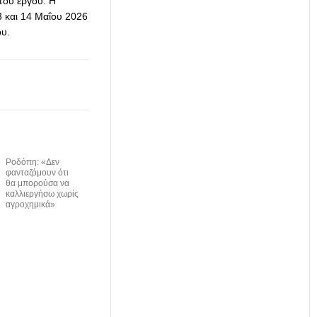
του έργου. Η
 και 14 Μαΐου 2026
ου.
Ροδόπη: «Δεν
φανταζόμουν ότι
θα μπορούσα να
καλλιεργήσω χωρίς
αγροχημικά»