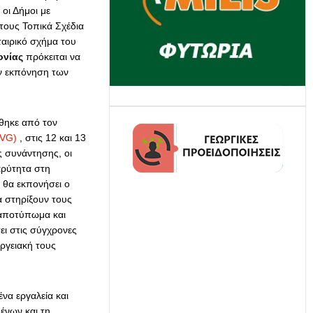
οι Δήμοι με
τους Τοπικά Σχέδια
ταιρικό σχήμα του
ονίας
πρόκειται να
 εκπόνηση των
ηκε από τον
VG)
, στις 12 και 13
ς συνάντησης, οι
βαρύτητα στη
 θα εκπονήσει ο
α στηρίξουν τους
 αποτύπωμα και
ει στις σύγχρονες
ργειακή τους
να εργαλεία και
ένων και τη