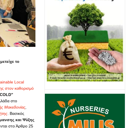
ετείχε το
tainable Local
ης στον καθορισμό
4COLD”
λλάδα στο
κής Μακεδονίας
,
ήτης
. Βασικός
μανσης και Ψύξης
ονται στο Άρθρο 25