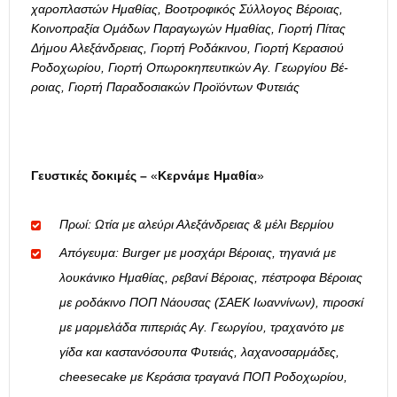
χαροπλαστών Ημαθίας, Βοοτροφικός Σύλλογος Βέροιας,
Κοινοπραξία Ομάδων Παραγωγών Ημαθίας, Γιορτή Πίτας
Δήμου Αλεξάνδρειας, Γιορτή Ροδάκινου, Γιορτή Κερασιού
Ροδοχωρίου, Γιορτή Οπωροκηπευτικών Αγ. Γεωργίου Βέ­
ροιας, Γιορτή Παραδοσιακών Προϊόντων Φυτειάς
Γευστικές δοκιμές –
«
Κερνάμε Ημαθία
»
Πρωί: Ωτία με αλεύρι Αλεξάνδρειας & μέλι Βερμίου
Απόγευμα: Burger με μοσχάρι Βέροιας, τηγανιά με
λουκάνικο Ημαθίας, ρεβανί Βέροιας, πέστροφα Βέροιας
με ροδάκινο ΠΟΠ Νάουσας (ΣΑΕΚ Ιωαννίνων), πιροσκί
με μαρμελάδα πιπεριάς Αγ. Γεωργίου, τραχανότο με
γίδα και καστανόσουπα Φυτειάς, λαχανοσαρμάδες,
cheesecake με Κεράσια τραγανά ΠΟΠ Ροδοχωρίου,