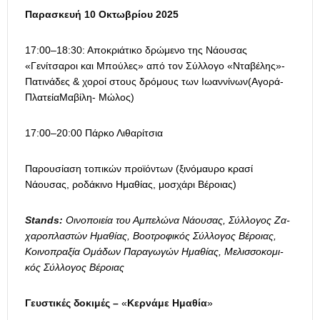
Παρασκευή 10 Οκτωβρίου 2025
17:00–18:30: Αποκριάτικο δρώμενο της Νάουσας
«Γενίτσαροι και Μπούλες» από τον Σύλλογο «Νταβέλης»-
Πατινάδες & χοροί στους δρόμους των Ιωαννίνων(Αγορά-
ΠλατείαΜαβίλη- Μώλος)
17:00–20:00 Πάρκο Λιθαρίτσια
Παρουσίαση τοπικών προϊόντων (ξινόμαυρο κρασί
Νάουσας, ροδάκινο Ημαθίας, μοσχάρι Βέροιας)
Stands:
Οινοποιεία του Αμπελώνα Νάουσας, Σύλλογος Ζα­
χαροπλαστών Ημαθίας, Βοοτροφικός Σύλλογος Βέροιας,
Κοινοπραξία Ομάδων Παραγωγών Ημαθίας, Μελισσοκομι­
κός Σύλλογος Βέροιας
Γευστικές δοκιμές –
«
Κερνάμε Ημαθία
»