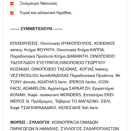
Ξινόμαυρο Νάουσας
Τυριά και αλλαντικά Ημαθίας.
–––– ΣΥΜΜΕΤΕΧΟΥΝ ––––
ΕΠΙΧΕΙΡΗΣΕΙΣ: Οινοποιεία ΘΥΜΙΟΠΟΥΛΟΣ, ΚΟΚΚΙΝΟΣ
winery, Κτήμα ΦΟΥΝΤΗ, Οινοποιείο Κτήμα ΚΑΠΠΑ,
Παραδοσιακά Προ­ϊόντα Κτήμα ΔΙΑΜΑΝΤΗ, ΟΙΝΟΠΟΙΕΙΟ
ΤΑΖΟΓΛΙΔΟΥ ΕΥΣΤΡΑΤΙΑ,ΟΙΝΟΠΟΙΕΙΟ ΓΕΩΡΓΙΟΥ
ΚΟΣΜΙΔΗ, ΟΙΝΟΠΟΙΕΙΟ ΤΑ­ΣΙΩΝΑΣ, ΚΟΓΙΑΣ bakery,
VEZYROGLOU farmΚΑΝΔΥΛΑΣ Παρα­δοσιακά Προϊόντα, Μr
TONY donuts, AGATHA’S farm, IPEROS herbs, ICON
FACE, ADAMELON, Aγρόκτημα ΣΑΡΚΑΤΖΗ, Εργα­στήριο
ΚΟΝΑΚΙ, Καφέ- restaurant WONDERS, Εστιατόριο ΕΚΕΙ­
ΜΕΡΟΣ Ν. Πρόδρομος, Ταβέρνα ΤΟ ΜΑΓΑΖΑΚΙ- ΣΕΛΙ,
Καφέ ΤΣΑΓΚΑΡΑΔΑΔΙΚΟ, ΚΕΛΕΣΙΔΗΣ fish farm.
ΦΟΡΕΙΣ - ΣΥΛΛΟΓΟΙ:
ΚΟΙΝΟΠΡΑΞΙΑ ΟΜΑΔΩΝ
ΠΑΡΑΓΩΓΩΝ Ν.ΗΜΑΘΙΑΣ, ΣΥΛΛΟΓΟΣ ΖΑΧΑΡΟΠΛΑΣΤΩΝ