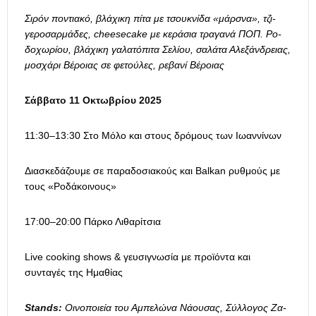
Σιρόν ποντιακό, βλάχικη πίτα με τσουκνίδα «μάρσνα», τζι­
γεροσαρμάδες, cheesecake με κεράσια τραγανά ΠΟΠ. Ρο­
δοχωρίου, βλάχικη γαλατόπιτα Σελίου, σαλάτα Αλεξάνδρειας,
μοσχάρι Βέροιας σε φετούλες, ρεβανί Βέ­ροιας
Σάββατο 11 Οκτωβρίου 2025
11:30–13:30 Στο Μόλο και στους δρόμους των Ιωαννίνων
Διασκεδάζουμε σε παραδοσιακούς και Balkan ρυθμούς με
τους «Ροδάκοινους»
17:00–20:00 Πάρκο Λιθαρίτσια
Live cooking shows & γευσιγνωσία με προϊόντα και
συνταγές της Ημαθίας
Stands:
Οινοποιεία του Αμπελώνα Νάουσας, Σύλλογος Ζα­