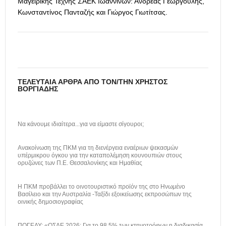
Μαγειρικής Τέχνης ΣΑΕΚ Ιωαννίνων: Ανδρέας Γεωργούλης,
Κωνσταντίνος Πανταζής και Γιώργος Γιωτίτσας.
ΤΕΛΕΥΤΑΊΑ ΆΡΘΡΑ ΑΠΌ ΤΟΝ/ΤΗΝ ΧΡΉΣΤΟΣ
ΒΟΡΓΙΆΔΗΣ
Να κάνουμε ιδιαίτερα...για να είμαστε σίγουροι;
Ανακοίνωση της ΠΚΜ για τη διενέργεια εναέριων ψεκασμών
υπέρμικρου όγκου για την καταπολέμηση κουνουπιών στους
ορυζώνες των Π.Ε. Θεσσαλονίκης και Ημαθίας
H ΠΚΜ προβάλλει το οινοτουριστικό προϊόν της στο Ηνωμένο
Βασίλειο και την Αυστραλία -Ταξίδι εξοικείωσης εκπροσώπων της
οινικής δημοσιογραφίας
ΠΟΓΕΔΥ: «ΟΣΔΕ 2026: Για το 98,5% των κτηνοτρόφων η διαδικασία