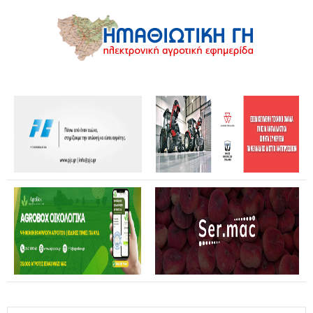
Θανάσης Καββαδάς: Θωρακίζεται όλη η χώρα απέναντι