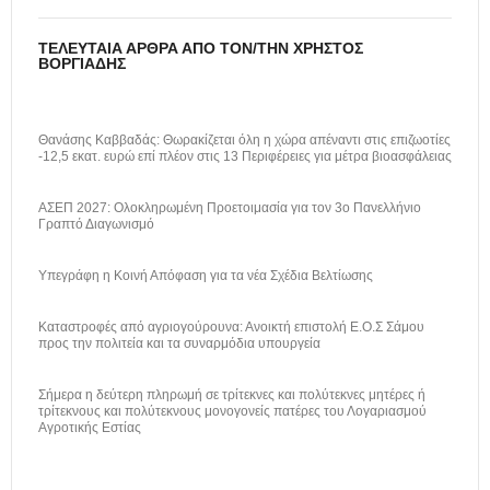
ΤΕΛΕΥΤΑΊΑ ΆΡΘΡΑ ΑΠΌ ΤΟΝ/ΤΗΝ ΧΡΉΣΤΟΣ
ΒΟΡΓΙΆΔΗΣ
Θανάσης Καββαδάς: Θωρακίζεται όλη η χώρα απέναντι στις επιζωοτίες
-12,5 εκατ. ευρώ επί πλέον στις 13 Περιφέρειες για μέτρα βιοασφάλειας
ΑΣΕΠ 2027: Ολοκληρωμένη Προετοιμασία για τον 3ο Πανελλήνιο
Γραπτό Διαγωνισμό
Υπεγράφη η Κοινή Απόφαση για τα νέα Σχέδια Βελτίωσης
Καταστροφές από αγριογούρουνα: Ανοικτή επιστολή Ε.Ο.Σ Σάμου
προς την πολιτεία και τα συναρμόδια υπουργεία
Σήμερα η δεύτερη πληρωμή σε τρίτεκνες και πολύτεκνες μητέρες ή
τρίτεκνους και πολύτεκνους μονογονείς πατέρες του Λογαριασμού
Αγροτικής Εστίας