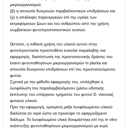
μικροοργανισμού
(β) η απουσία δυσμενών περιβαλλοντικών επιδράσεων και
(γ) η απάλειψη παρενεργειών επί της υγείας των
εκτρεφόμενων ζώων και του ανθρώπου από την χρήση
συμβατικών φυτοπροστατευτικών ουσιών.
Ωστόσο, η πιθανή χρήση του υλικού αυτού στην
φυτοπροστασία προϋποθέτει ευκολία παραλαβής και
εφαρμογής, διαπίστωση της προστατευτικής δράσης του
έναντι φυτοπαθογόνων μικροοργανισμών in planta και
απουσία δυσμενών επιδράσεων επί του προστατευόμενου
φυτού.
Σχετικά με την μέθοδο εφαρμογής του, επιλέχθηκε η
λυοφιλίωση του παραλαμβανόμενου (μέσω υδατικής
έκπλυσης του υπέργειου τμήματος του φυτού D. viscosa)
φυτικού υλικού.
Πριν την εφαρμογή, ορισμένη μάζα λυοφιλιωμένου υλικού
διαλύεται σε νερό ώστε να προκύψει το εφαρμοζόμενο
διάλυμα. Το λυοφιλιωμένο υλικό δοκιμάστηκε επί της in vitro
ανάπτυξης φυτοπαθογόνων μικροοργανισμών με ευρύ