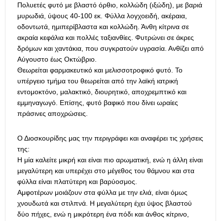
Πολυετές φυτό με βλαστό όρθιο, κολλώδη (ιξώδη), με βαριά
μυρωδιά, ύψους 40-100 εκ. Φύλλα λογχοειδή, ακέραια,
οδοντωτά, ημιπερίβλαστα και κολλώδη. Άνθη κίτρινα σε
ακραία κεφάλια και πολλές ταξιανθίες. Φυτρώνει σε άκρες
δρόμων και χαντάκια, που συγκρατούν υγρασία. Ανθίζει από
Αύγουστο έως Οκτώβριο.
Θεωρείται φαρμακευτικό και μελισσοτροφικό φυτό. Το
υπέργειο τμήμα του θεωρείται από την λαϊκή ιατρική
εντομοκτόνο, μαλακτικό, διουρητικό, αποχρεμπτικό και
εμμηναγωγό. Επίσης, φυτό βαφικό που δίνει ωραίες
πράσινες αποχρώσεις.
Ο Διοσκουρίδης μας την περιγράφει και αναφέρει τις χρήσεις
της:
Η μία καλείτε μικρή και είναι πιο αρωματική, ενώ η άλλη είναι
μεγαλύτερη και υπερέχει στο μέγεθος του θάμνου και στα
φύλλα είναι πλατύτερη και βαρύοσμος.
Αμφοτέρων μοιάζουν στα φύλλα με την ελιά, είναι όμως
χνουδωτά και στιλπνά. Η μεγαλύτερη έχει ύψος βλαστού
δύο πήχες, ενώ η μικρότερη ένα πόδι και άνθος κίτρινο,