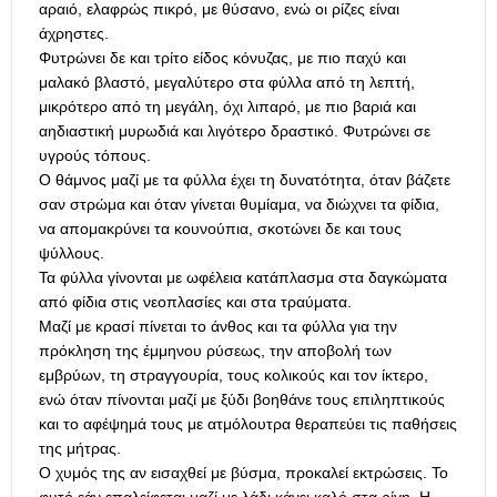
αραιό, ελαφρώς πικρό, με θύσανο, ενώ οι ρίζες είναι
άχρηστες.
Φυτρώνει δε και τρίτο είδος κόνυζας, με πιο παχύ και
μαλακό βλαστό, μεγαλύτερο στα φύλλα από τη λεπτή,
μικρότερο από τη μεγάλη, όχι λιπαρό, με πιο βαριά και
αηδιαστική μυρωδιά και λιγότερο δραστικό. Φυτρώνει σε
υγρούς τόπους.
Ο θάμνος μαζί με τα φύλλα έχει τη δυνατότητα, όταν βάζετε
σαν στρώμα και όταν γίνεται θυμίαμα, να διώχνει τα φίδια,
να απομακρύνει τα κουνούπια, σκοτώνει δε και τους
ψύλλους.
Τα φύλλα γίνονται με ωφέλεια κατάπλασμα στα δαγκώματα
από φίδια στις νεοπλασίες και στα τραύματα.
Μαζί με κρασί πίνεται το άνθος και τα φύλλα για την
πρόκληση της έμμηνου ρύσεως, την αποβολή των
εμβρύων, τη στραγγουρία, τους κολικούς και τον ίκτερο,
ενώ όταν πίνονται μαζί με ξύδι βοηθάνε τους επιληπτικούς
και το αφέψημά τους με ατμόλουτρα θεραπεύει τις παθήσεις
της μήτρας.
Ο χυμός της αν εισαχθεί με βύσμα, προκαλεί εκτρώσεις. Το