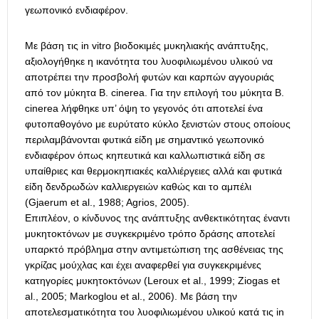
γεωπονικό ενδιαφέρον.
Με βάση τις in vitro βιοδοκιμές μυκηλιακής ανάπτυξης,
αξιολογήθηκε η ικανότητα του λυοφιλιωμένου υλικού να
αποτρέπει την προσβολή φυτών και καρπών αγγουριάς
από τον μύκητα B. cinerea. Για την επιλογή του μύκητα B.
cinerea λήφθηκε υπ’ όψη το γεγονός ότι αποτελεί ένα
φυτοπαθογόνο με ευρύτατο κύκλο ξενιστών στους οποίους
περιλαμβάνονται φυτικά είδη με σημαντικό γεωπονικό
ενδιαφέρον όπως κηπευτικά και καλλωπιστικά είδη σε
υπαίθριες και θερμοκηπιακές καλλιέργειες αλλά και φυτικά
είδη δενδρωδών καλλιεργειών καθώς και το αμπέλι
(Gjaerum et al., 1988; Agrios, 2005).
Επιπλέον, ο κίνδυνος της ανάπτυξης ανθεκτικότητας έναντι
μυκητοκτόνων με συγκεκριμένο τρόπο δράσης αποτελεί
υπαρκτό πρόβλημα στην αντιμετώπιση της ασθένειας της
γκρίζας μούχλας και έχει αναφερθεί για συγκεκριμένες
κατηγορίες μυκητοκτόνων (Leroux et al., 1999; Ziogas et
al., 2005; Markoglou et al., 2006). Με βάση την
αποτελεσματικότητα του λυοφιλιωμένου υλικού κατά τις in