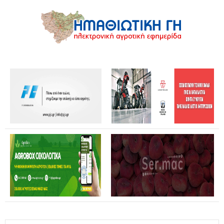
Θανάσης Καββαδάς: Θωρακίζεται όλη η χώρα απέναντι