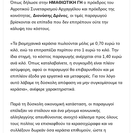
Όπως δήλωσε στην
ΗΜΑΘΙΩΤΙΚΗ ΓΗ
ο πρόεδρος του
Αγροτικού Συνεταιρισμού Αρχαγγέλου και πρόεδρος της
κοινότητας,
Διονύσης Δρένος
, οι τιμές παραγωγού
βρίσκονται σε επίπεδα που δεν επιτρέπουν ούτε την
κάλυψη του κόστους.
«Τα βιομηχανικά κεράσια πωλούνται μόλις με 0,70 ευρώ το
κιλό, ενώ τα επιτραπέζια περίπου στο 1 ευρώ το κιλό. Την
ίδια στιγμή, το κόστος παραγωγής ανέρχεται στα 1,40 ευρώ
ανά κιλό. Όπως καταλαβαίνετε, η συγκομιδή είναι πλέον
ασύμφορη, αφού οι παραγωγοί θα επιβαρυνθούν και με
επιπλέον έξοδα για εργατικά και μεταφορές. Για τον λόγο
αυτό λάβαμε τη δύσκολη απόφαση να μην συγκομίσουμε τα
κεράσια», ανέφερε χαρακτηριστικά.
Παρά τη δύσκολη οικονομική κατάσταση, οι παραγωγοί
επέλεξαν να στείλουν και ένα μήνυμα κοινωνικής
αλληλεγγύης απευθύνοντας ανοιχτό κάλεσμα προς όλους
τους πολίτες να επισκεφθούν τα κερασοχώραφα και να
συλλέξουν δωρεάν όσα κεράσια επιθυμούν, ώστε η