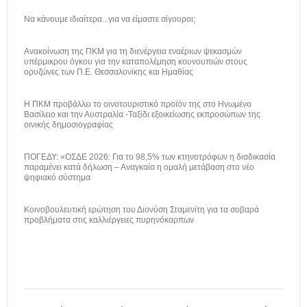
Να κάνουμε ιδιαίτερα...για να είμαστε σίγουροι;
Ανακοίνωση της ΠΚΜ για τη διενέργεια εναέριων ψεκασμών
υπέρμικρου όγκου για την καταπολέμηση κουνουπιών στους
ορυζώνες των Π.Ε. Θεσσαλονίκης και Ημαθίας
H ΠΚΜ προβάλλει το οινοτουριστικό προϊόν της στο Ηνωμένο
Βασίλειο και την Αυστραλία -Ταξίδι εξοικείωσης εκπροσώπων της
οινικής δημοσιογραφίας
ΠΟΓΕΔΥ: «ΟΣΔΕ 2026: Για το 98,5% των κτηνοτρόφων η διαδικασία
παραμένει κατά δήλωση – Αναγκαία η ομαλή μετάβαση στο νέο
ψηφιακό σύστημα
Κοινοβουλευτική ερώτηση του Διονύση Σταμενίτη για τα σοβαρά
προβλήματα στις καλλιέργειες πυρηνόκαρπων