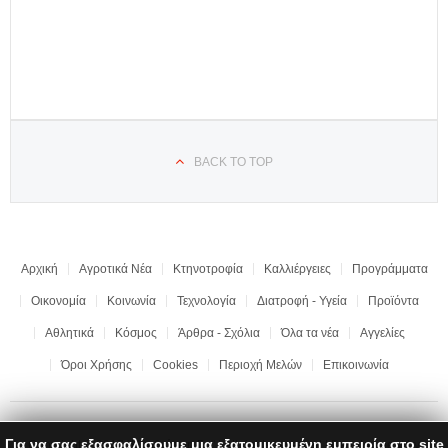
BACK TO TOP
Αρχική
Αγροτικά Νέα
Κτηνοτροφία
Καλλιέργειες
Προγράμματα
Οικονομία
Κοινωνία
Τεχνολογία
Διατροφή - Υγεία
Προϊόντα
Αθλητικά
Κόσμος
Άρθρα - Σχόλια
Όλα τα νέα
Αγγελίες
Όροι Χρήσης
Cookies
Περιοχή Μελών
Επικοινωνία
Για να σας εξασφαλίσουμε μια εξατομικευμένη εμπειρία στο site
Copyright © 2017 "Ημαθιώτικη Γη" | All rights reserved | Development by