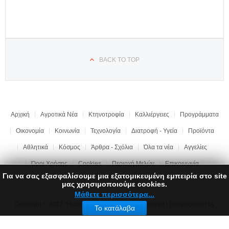
BACK TO TOP
Αρχική
Αγροτικά Νέα
Κτηνοτροφία
Καλλιέργειες
Προγράμματα
Οικονομία
Κοινωνία
Τεχνολογία
Διατροφή - Υγεία
Προϊόντα
Αθλητικά
Κόσμος
Άρθρα - Σχόλια
Όλα τα νέα
Αγγελίες
Όροι Χρήσης
Cookies
Περιοχή Μελών
Επικοινωνία
Για να σας εξασφαλίσουμε μια εξατομικευμένη εμπειρία στο site
μας χρησιμοποιούμε cookies.
Μάθετε περισσότερα...
Copyright © 2017 "Ημαθιώτικη Γη" | All rights reserved | Development by
Το κατάλαβα
LEONweb