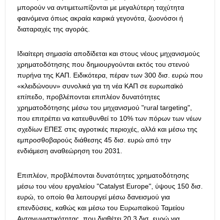
μπορούν να αντιμετωπίζονται με μεγαλύτερη ταχύτητα
φαινόμενα όπως ακραία καιρικά γεγονότα, ζωονόσοι ή
διαταραχές της αγοράς.
Ιδιαίτερη σημασία αποδίδεται και στους νέους μηχανισμούς
χρηματοδότησης που δημιουργούνται εκτός του στενού
πυρήνα της ΚΑΠ. Ειδικότερα, πέραν των 300 δισ. ευρώ που
«κλειδώνουν» συνολικά για τη νέα ΚΑΠ σε ευρωπαϊκό
επίπεδο, προβλέπονται επιπλέον δυνατότητες
χρηματοδότησης μέσω του μηχανισμού "rural targeting",
που επιτρέπει να κατευθυνθεί το 10% των πόρων των νέων
σχεδίων ΕΠΕΣ στις αγροτικές περιοχές, αλλά και μέσω της
εμπροσθοβαρούς διάθεσης 45 δισ. ευρώ από την
ενδιάμεση αναθεώρηση του 2031.
Επιπλέον, προβλέπονται δυνατότητες χρηματοδότησης
μέσω του νέου εργαλείου "Catalyst Europe", ύψους 150 δισ.
ευρώ, το οποίο θα λειτουργεί μέσω δανεισμού για
επενδύσεις, καθώς και μέσω του Ευρωπαϊκού Ταμείου
Ανταγωνιστικότητας, που διαθέτει 20,3 δισ. ευρώ για