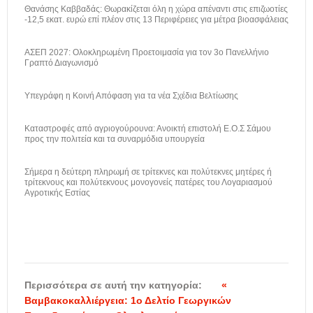
Θανάσης Καββαδάς: Θωρακίζεται όλη η χώρα απέναντι στις επιζωοτίες
-12,5 εκατ. ευρώ επί πλέον στις 13 Περιφέρειες για μέτρα βιοασφάλειας
ΑΣΕΠ 2027: Ολοκληρωμένη Προετοιμασία για τον 3ο Πανελλήνιο
Γραπτό Διαγωνισμό
Υπεγράφη η Κοινή Απόφαση για τα νέα Σχέδια Βελτίωσης
Καταστροφές από αγριογούρουνα: Ανοικτή επιστολή Ε.Ο.Σ Σάμου
προς την πολιτεία και τα συναρμόδια υπουργεία
Σήμερα η δεύτερη πληρωμή σε τρίτεκνες και πολύτεκνες μητέρες ή
τρίτεκνους και πολύτεκνους μονογονείς πατέρες του Λογαριασμού
Αγροτικής Εστίας
Περισσότερα σε αυτή την κατηγορία:
«
Βαμβακοκαλλιέργεια: 1ο Δελτίο Γεωργικών