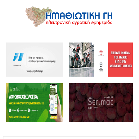
Θανάσης Καββαδάς: Θωρακίζεται όλη η χώρα απέναντι