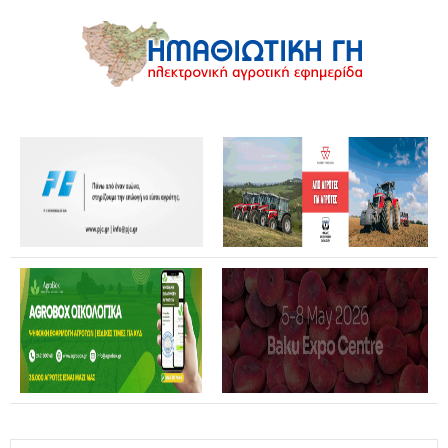
Καταστροφές από αγριογούρουνα: Ανοικτή επιστολή