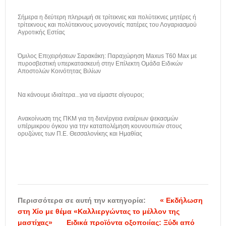
Σήμερα η δεύτερη πληρωμή σε τρίτεκνες και πολύτεκνες μητέρες ή
τρίτεκνους και πολύτεκνους μονογονείς πατέρες του Λογαριασμού
Αγροτικής Εστίας
Όμιλος Επιχειρήσεων Σαρακάκη: Παραχώρηση Maxus T60 Max με
πυροσβεστική υπερκατασκευή στην Επίλεκτη Ομάδα Ειδικών
Αποστολών Κοινότητας Βιλίων
Να κάνουμε ιδιαίτερα...για να είμαστε σίγουροι;
Ανακοίνωση της ΠΚΜ για τη διενέργεια εναέριων ψεκασμών
υπέρμικρου όγκου για την καταπολέμηση κουνουπιών στους
ορυζώνες των Π.Ε. Θεσσαλονίκης και Ημαθίας
Περισσότερα σε αυτή την κατηγορία:
« Εκδήλωση
στη Χίο με θέμα «Καλλιεργώντας το μέλλον της
μαστίχας»
Ειδικά προϊόντα οξοποιίας: Ξύδι από