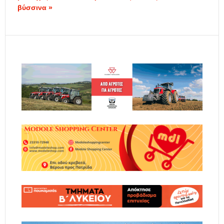
βύσσινα »