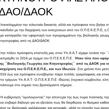
ΔΑΟ/ΔΑΟΚ
Επανειλημμένα την τελευταία δεκαετία, αλλά και πρόσφατα που βγήκε στ
σκάνδαλο με την διαχείριση των ενισχύσεων από τον Ο.Π.Ε.Κ.Ε.Π.Ε, η
έχει καταγγείλει την υφαρπαγή των προγραμμάτων της βιολογικής γεωργ
κτηνοτροφίας από τις ΔΑΟ/ΔΑΟΚ.
Στην πλέον πρόσφατη επιστολή μας στον Υπ.Α.Α.Τ είχαμε τονίσει την ΄
διεπράχθη το 2016 με όχημα τον Ο.Π.Ε.Κ.Ε.Π.Ε..
Ήταν τότε που υφαρ
της ΄΄Βιολογικής Γεωργίας και Κτηνοτροφίας΄΄ από τις ΔΑΟΚ για ν
διαχείριση του Ο.Π.Ε.Κ.Ε.Π.Ε., και των Ιδιωτών
. Στα χρόνια που με
2016 έως και πρόσφατα συνέβησαν πάρα πολλές τραγελαφικές και επικί
στο τρίγωνο Υπ.Α.Α.Τ- Ο.Π.Ε.Κ.Ε.Π.Ε -Ιδιώτες (τεχνικοί σύμβουλοι, κλ
φτάσουμε στο σημείο που βρισκόμαστε σήμερα .
Η κυβέρνηση "ομολογώντας" την αποτυχία της έως τώρα πολιτικής της, 
ένα σοβαρό διάλογο για να εξετάσει πως θα διορθώσει το θεσμικό καθεσ
μόνο τις βιολογικές καλλιέργειες και εκτροφές, αλλά το σύνολο των αγρ