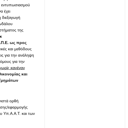
ις εντυπωσιασμού
α έχει
ή διεξαγωγή
ανδάλου
στήματος της
κ
Ε.Π.Ε. ως προς
τικές και μεθόδους
εις για την ανάληψη
μους για την
ωρίς κανέναν
ικονομίας και
 Τμημάτων
νιστά ορθή
λεσης/εφαρμογής
 Υπ.Α.Α.Τ. και των