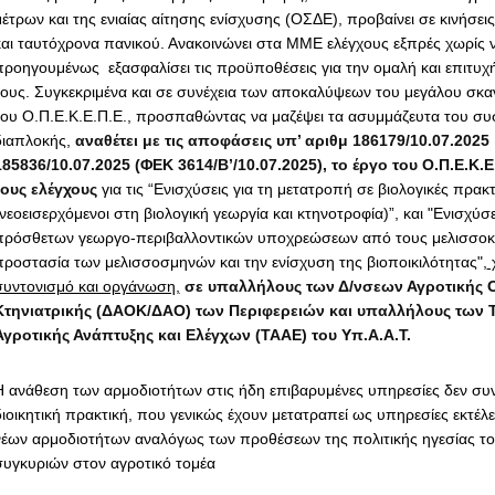
μέτρων και της ενιαίας αίτησης ενίσχυσης (ΟΣΔΕ), προβαίνει σε κινήσε
και ταυτόχρονα πανικού. Ανακοινώνει στα ΜΜΕ ελέγχους εξπρές χωρίς ν
προηγουμένως εξασφαλίσει τις προϋποθέσεις για την ομαλή και επιτυχ
τους. Συγκεκριμένα και σε συνέχεια των αποκαλύψεων του μεγάλου σκ
του Ο.Π.Ε.Κ.Ε.Π.Ε., προσπαθώντας να μαζέψει τα ασυμμάζευτα του συ
διαπλοκής,
αναθέτει με τις αποφάσεις υπ’ αριθμ 186179/10.07.2025 
185836/10.07.2025 (ΦΕΚ 3614/Β’/10.07.2025), το έργο του Ο.Π.Ε.Κ.
τους ελέγχους
για τις “Ενισχύσεις για τη μετατροπή σε βιολογικές πρακ
νεοεισερχόμενοι στη βιολογική γεωργία και κτηνοτροφία)”, και "Ενισχύσ
πρόσθετων γεωργο-περιβαλλοντικών υποχρεώσεων από τους μελισσοκό
προστασία των μελισσοσμηνών και την ενίσχυση της βιοποικιλότητας",
χ
συντονισμό και οργάνωση,
σε υπαλλήλους των Δ/νσεων Αγροτικής Ο
Κτηνιατρικής (ΔΑΟΚ/ΔΑΟ) των Περιφερειών και υπαλλήλους των
Αγροτικής Ανάπτυξης και Ελέγχων (ΤΑΑΕ) του Υπ.Α.Α.Τ.
Η ανάθεση των αρμοδιοτήτων στις ήδη επιβαρυμένες υπηρεσίες δεν συ
διοικητική πρακτική, που γενικώς έχουν μετατραπεί ως υπηρεσίες εκτέ
νέων αρμοδιοτήτων αναλόγως των προθέσεων της πολιτικής ηγεσίας του
συγκυριών στον αγροτικό τομέα