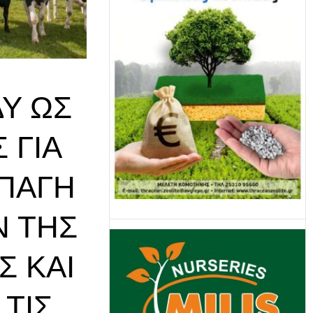
ΔΥ ΩΣ
 ΓΙΑ
ΠΑΓΉ
 ΤΗΣ
Σ ΚΑΙ
ΤΙΣ