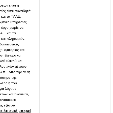
εων είναι η
ίες είναι συνειδητά
 και τα ΤΑΑΕ,
ωμένες υπηρεσίες
 έργο χωρίς να
Α.Ε και τα
ν και πληρωμών.
δοκοινοτικές
οι εμπορίας και
, έλεγχοι και
κού υλικού και
λοντικών μέτρων,
.λ.π. Από την άλλη
νόσημα της
ώλης ή του
για λόγους
θετων καθηκόντων,
πείγουσας»
ς εξίσου
ε ότι αυτό μπορεί