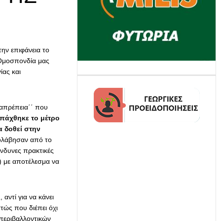
ην επιφάνεια το
 Ομοσπονδία μας
ίας και
΄απρέπεια΄΄ που
πάχθηκε το μέτρο
α δοθεί στην
σολάβησαν από το
νδυνες πρακτικές
π) με αποτέλεσμα να
αντί για να κάνει
τώς που διέπει όχι
οπεριβαλλοντικών