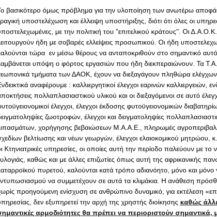
Το βασικότερο όμως πρόβλημα για την υλοποίηση των ανωτέρω αποφάσ
τραγική υποστελέχωση και έλλειψη υποστήριξης, διότι ότι όλες οι υπηρεσ
υποστελεχωμένες, με την πολιτική του "επιτελικού κράτους". Οι Δ.Α.Ο.Κ.
λειτουργούν ήδη με σοβαρές ελλείψεις προσωπικού. Οι ήδη υποστελεχ
καλούνται τώρα εν μέσω θέρους να ανταποκριθούν στο σημαντικό αυτό
λαμβάνεται υπόψη ο φόρτος εργασιών που ήδη διεκπεραιώνουν. Τα Τ.Α.
γεωπονικά τμήματα των ΔΑΟΚ, έχουν να διεξαγάγουν πληθώρα ελέγχω
νδεικτικά αναφέρουμε : καλλιεργητικοί έλεγχοι εαρινών καλλιεργειών, εν
αποκτήσεις πολλαπλασιαστικού υλικού και οι διεξαγόμενοι σε αυτό έλεγχ
φυτοϋγειονομικοί έλεγχοι, έλεγχοι έκδοσης φυτοϋγειονομικών διαβατηρίων
δειγματοληψίες ζωοτροφών, έλεγχοι και δειγματοληψίες πολλαπλασιαστι
λιπασμάτων, χορήγησης βεβαιώσεων Μ.Α.Α.Ε., πληρωμές αγροπεριβαλ
σχεδίων βελτίωσης και νέων γεωργών, έλεγχοι ελαιοκομικού μητρώου, κ
οι Κτηνιατρικές υπηρεσίες, οι οποίες αυτή την περίοδο παλεύουν με το 
ευλογιάς, καθώς και με άλλες επιζωτίες όπως αυτή της αφρικανικής παν
καταρροϊκού πυρετού, καλούνται κατά τρόπο αδιανόητο, μόνο και μόνο 
εντυπωσιασμού να συμμετέχουν σε αυτά τα κλιμάκια. Η ανάθεση πρόσ
χωρίς προηγούμενη ενίσχυση σε ανθρώπινο δυναμικό, για εκτέλεση «ε
υπηρεσίας, δεν εξυπηρετεί την αρχή της χρηστής διοίκησης
καθώς άλλε
σημαντικές αρμοδιότητες θα πρέπει να περιοριστούν σημαντικά, μ