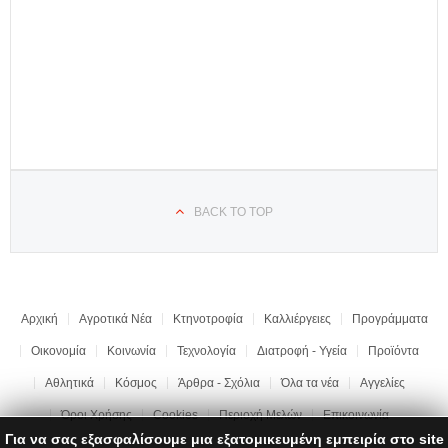
BACK TO TOP
Αρχική
Αγροτικά Νέα
Κτηνοτροφία
Καλλιέργειες
Προγράμματα
Οικονομία
Κοινωνία
Τεχνολογία
Διατροφή - Υγεία
Προϊόντα
Αθλητικά
Κόσμος
Άρθρα - Σχόλια
Όλα τα νέα
Αγγελίες
Όροι Χρήσης
Cookies
Περιοχή Μελών
Επικοινωνία
Για να σας εξασφαλίσουμε μια εξατομικευμένη εμπειρία στο site