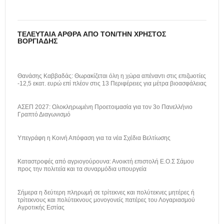
ΤΕΛΕΥΤΑΊΑ ΆΡΘΡΑ ΑΠΌ ΤΟΝ/ΤΗΝ ΧΡΉΣΤΟΣ
ΒΟΡΓΙΆΔΗΣ
Θανάσης Καββαδάς: Θωρακίζεται όλη η χώρα απέναντι στις επιζωοτίες
-12,5 εκατ. ευρώ επί πλέον στις 13 Περιφέρειες για μέτρα βιοασφάλειας
ΑΣΕΠ 2027: Ολοκληρωμένη Προετοιμασία για τον 3ο Πανελλήνιο
Γραπτό Διαγωνισμό
Υπεγράφη η Κοινή Απόφαση για τα νέα Σχέδια Βελτίωσης
Καταστροφές από αγριογούρουνα: Ανοικτή επιστολή Ε.Ο.Σ Σάμου
προς την πολιτεία και τα συναρμόδια υπουργεία
Σήμερα η δεύτερη πληρωμή σε τρίτεκνες και πολύτεκνες μητέρες ή
τρίτεκνους και πολύτεκνους μονογονείς πατέρες του Λογαριασμού
Αγροτικής Εστίας