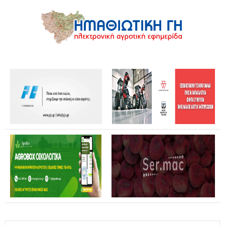
Θανάσης Καββαδάς: Θωρακίζεται όλη η χώρα απέναντι