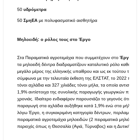
50
υδρόμετρα
50
ΣμηΕΑ
με πολυφασματικό αισθητήρα
Μηλοειδή: ο ρόλος τους στο Έργο
Στα Πειραματικά αγροτεμάχια που συμμετέχουν στο
Έργο «Γε
τα μηλοειδή δέντρα διαδραματίζουν καταλυτικό ρόλο καθώς κ
μεγάλο μέρος της ελληνικής υπαίθρου και ως εκ τούτου της αγ
σύμφωνα με την τελευταία έκθεση της ΕΛΣΤΑΤ, το 2022 παρήχ
τόνοι αχλάδια και 327 χιλιάδες τόνοι μήλα, τα οποία αντιστοιχ
1,9% αντίστοιχα της συνολικής παραγωγής γεωργικών προϊόντ
χρονιάς. Ιδιαίτερο ενδιαφέρον παρουσιάζει το γεγονός ότι σε σ
παραγωγή στα αχλάδια αυξήθηκε κατά 1,9% ενώ στα μήλα κατ
λόγω Έργο, η συγκεκριμένη κατηγορία δέντρων, περιλαμβάνει
πειραματικά αγροτεμάχια μηλοειδών (2 πειραματικά μηλιάς και 
περιοχές όπως η Θεσσαλία (Αγιά, Τύρναβος) και η Δυτική Μακ