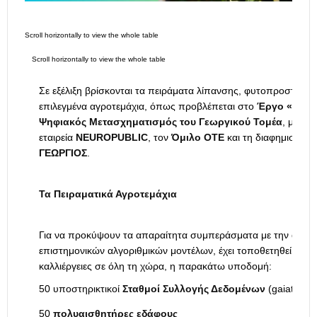
Σε εξέλιξη βρίσκονται τα πειράματα λίπανσης, φυτοπροστασία
επιλεγμένα αγροτεμάχια, όπως προβλέπεται στο
Έργο «Γεωργ
Ψηφιακός Μετασχηματισμός του Γεωργικού Τομέα
, με αν
εταιρεία
NEUROPUBLIC
, τον
Όμιλο ΟΤΕ
και τη διαφημιστική
ΓΕΩΡΓΙΟΣ
.
Τα Πειραματικά Αγροτεμάχια
Για να προκύψουν τα απαραίτητα συμπεράσματα με την αξιοπ
επιστημονικών αλγοριθμικών μοντέλων, έχει τοποθετηθεί σε 21
καλλιέργειες σε όλη τη χώρα, η παρακάτω υποδομή:
50 υποστηρικτικοί
Σταθμοί Συλλογής Δεδομένων
(gaiatron 
50
πολυαισθητήρες εδάφους