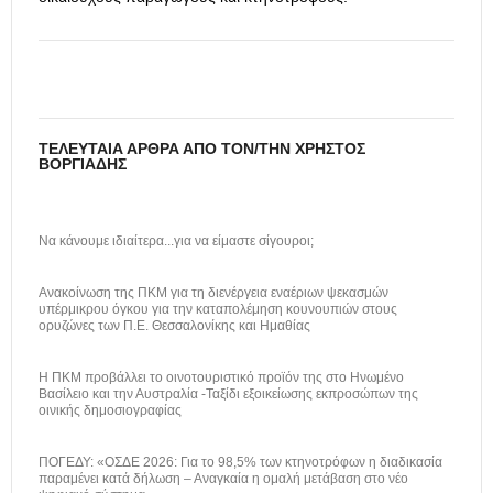
ΤΕΛΕΥΤΑΊΑ ΆΡΘΡΑ ΑΠΌ ΤΟΝ/ΤΗΝ ΧΡΉΣΤΟΣ
ΒΟΡΓΙΆΔΗΣ
Να κάνουμε ιδιαίτερα...για να είμαστε σίγουροι;
Ανακοίνωση της ΠΚΜ για τη διενέργεια εναέριων ψεκασμών
υπέρμικρου όγκου για την καταπολέμηση κουνουπιών στους
ορυζώνες των Π.Ε. Θεσσαλονίκης και Ημαθίας
H ΠΚΜ προβάλλει το οινοτουριστικό προϊόν της στο Ηνωμένο
Βασίλειο και την Αυστραλία -Ταξίδι εξοικείωσης εκπροσώπων της
οινικής δημοσιογραφίας
ΠΟΓΕΔΥ: «ΟΣΔΕ 2026: Για το 98,5% των κτηνοτρόφων η διαδικασία
παραμένει κατά δήλωση – Αναγκαία η ομαλή μετάβαση στο νέο