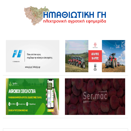
Θανάσης Καββαδάς: Θωρακίζεται όλη η χώρα απέναντι