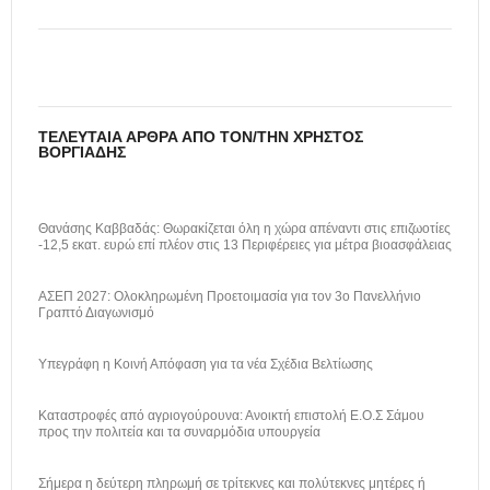
ΤΕΛΕΥΤΑΊΑ ΆΡΘΡΑ ΑΠΌ ΤΟΝ/ΤΗΝ ΧΡΉΣΤΟΣ
ΒΟΡΓΙΆΔΗΣ
Θανάσης Καββαδάς: Θωρακίζεται όλη η χώρα απέναντι στις επιζωοτίες
-12,5 εκατ. ευρώ επί πλέον στις 13 Περιφέρειες για μέτρα βιοασφάλειας
ΑΣΕΠ 2027: Ολοκληρωμένη Προετοιμασία για τον 3ο Πανελλήνιο
Γραπτό Διαγωνισμό
Υπεγράφη η Κοινή Απόφαση για τα νέα Σχέδια Βελτίωσης
Καταστροφές από αγριογούρουνα: Ανοικτή επιστολή Ε.Ο.Σ Σάμου
προς την πολιτεία και τα συναρμόδια υπουργεία
Σήμερα η δεύτερη πληρωμή σε τρίτεκνες και πολύτεκνες μητέρες ή