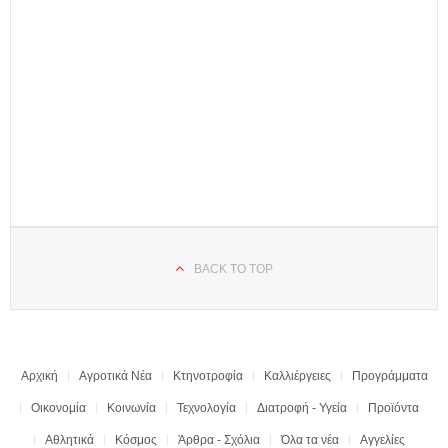
BACK TO TOP
Αρχική
Αγροτικά Νέα
Κτηνοτροφία
Καλλιέργειες
Προγράμματα
Οικονομία
Κοινωνία
Τεχνολογία
Διατροφή - Υγεία
Προϊόντα
Αθλητικά
Κόσμος
Άρθρα - Σχόλια
Όλα τα νέα
Αγγελίες