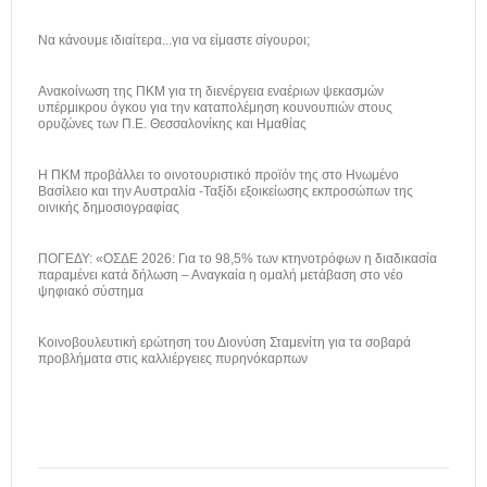
Να κάνουμε ιδιαίτερα...για να είμαστε σίγουροι;
Ανακοίνωση της ΠΚΜ για τη διενέργεια εναέριων ψεκασμών
υπέρμικρου όγκου για την καταπολέμηση κουνουπιών στους
ορυζώνες των Π.Ε. Θεσσαλονίκης και Ημαθίας
H ΠΚΜ προβάλλει το οινοτουριστικό προϊόν της στο Ηνωμένο
Βασίλειο και την Αυστραλία -Ταξίδι εξοικείωσης εκπροσώπων της
οινικής δημοσιογραφίας
ΠΟΓΕΔΥ: «ΟΣΔΕ 2026: Για το 98,5% των κτηνοτρόφων η διαδικασία
παραμένει κατά δήλωση – Αναγκαία η ομαλή μετάβαση στο νέο
ψηφιακό σύστημα
Κοινοβουλευτική ερώτηση του Διονύση Σταμενίτη για τα σοβαρά
προβλήματα στις καλλιέργειες πυρηνόκαρπων