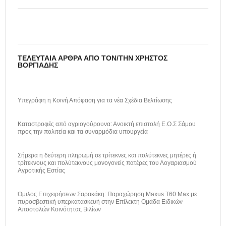
ΤΕΛΕΥΤΑΊΑ ΆΡΘΡΑ ΑΠΌ ΤΟΝ/ΤΗΝ ΧΡΉΣΤΟΣ
ΒΟΡΓΙΆΔΗΣ
Υπεγράφη η Κοινή Απόφαση για τα νέα Σχέδια Βελτίωσης
Καταστροφές από αγριογούρουνα: Ανοικτή επιστολή Ε.Ο.Σ Σάμου
προς την πολιτεία και τα συναρμόδια υπουργεία
Σήμερα η δεύτερη πληρωμή σε τρίτεκνες και πολύτεκνες μητέρες ή
τρίτεκνους και πολύτεκνους μονογονείς πατέρες του Λογαριασμού
Αγροτικής Εστίας
Όμιλος Επιχειρήσεων Σαρακάκη: Παραχώρηση Maxus T60 Max με
πυροσβεστική υπερκατασκευή στην Επίλεκτη Ομάδα Ειδικών
Αποστολών Κοινότητας Βιλίων