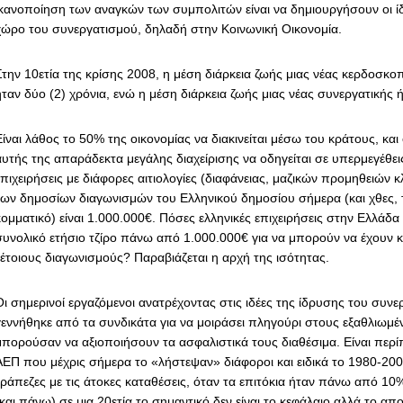
ικανοποίηση των αναγκών των συμπολιτών είναι να δημιουργήσουν οι ίδ
χώρο του συνεργατισμού, δηλαδή στην Κοινωνική Οικονομία.
Στην 10ετία της κρίσης 2008, η μέση διάρκεια ζωής μιας νέας κερδοσκο
ήταν δύο (2) χρόνια, ενώ η μέση διάρκεια ζωής μιας νέας συνεργατικής ή
ίναι λάθος το 50% της οικονομίας να διακινείται μέσω του κράτους, και
αυτής της απαράδεκτα μεγάλης διαχείρισης να οδηγείται σε υπερμεγέθει
επιχειρήσεις με διάφορες αιτιολογίες (διαφάνειας, μαζικών προμηθειών 
των δημοσίων διαγωνισμών του Ελληνικού δημοσίου σήμερα (και χθες, τ
κομματικό) είναι 1.000.000€. Πόσες ελληνικές επιχειρήσεις στην Ελλάδ
συνολικό ετήσιο τζίρο πάνω από 1.000.000€ για να μπορούν να έχουν 
τέτοιους διαγωνισμούς? Παραβιάζεται η αρχή της ισότητας.
Οι σημερινοί εργαζόμενοι ανατρέχοντας στις ιδέες της ίδρυσης του συν
γεννήθηκε από τα συνδικάτα για να μοιράσει πληγούρι στους εξαθλιωμέ
μπορούσαν να αξιοποιήσουν τα ασφαλιστικά τους διαθέσιμα. Είναι περ
ΑΕΠ που μέχρις σήμερα το «λήστεψαν» διάφοροι και ειδικά το 1980-2000
τράπεζες με τις άτοκες καταθέσεις, όταν τα επιτόκια ήταν πάνω από 10
(και πάνω) σε μια 20ετία το σημαντικό δεν είναι το κεφάλαιο αλλά το α