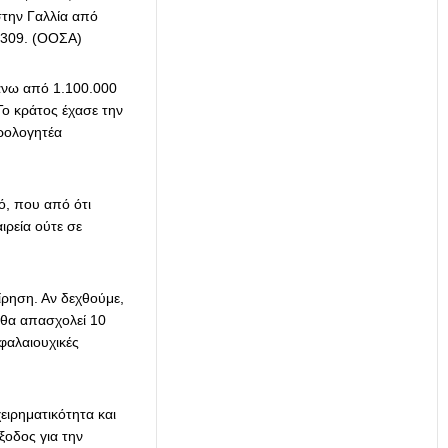
στην Γαλλία από
2.309. (ΟΟΣΑ)
πάνω από 1.100.000
Το κράτος έχασε την
ορολογητέα
ό, που από ότι
ιρεία ούτε σε
ίρηση. Αν δεχθούμε,
 θα απασχολεί 10
φαλαιουχικές
ειρηματικότητα και
ξοδος για την