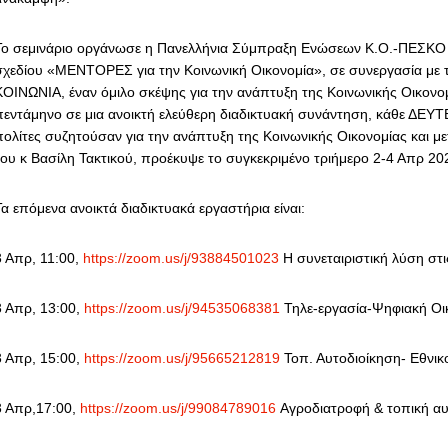
Το σεμινάριο οργάνωσε η Πανελλήνια Σύμπραξη Ενώσεων Κ.Ο.-ΠΕΣΚΟ 
σχεδίου «ΜΕΝΤΟΡΕΣ για την Κοινωνική Οικονομία», σε συνεργασία με
ΚΟΙΝΩΝΙΑ, έναν όμιλο σκέψης για την ανάπτυξη της Κοινωνικής Οικονομ
πεντάμηνο σε μια ανοικτή ελεύθερη διαδικτυακή συνάντηση, κάθε ΔΕΥΤΕ
πολίτες συζητούσαν για την ανάπτυξη της Κοινωνικής Οικονομίας και 
του κ Βασίλη Τακτικού, προέκυψε το συγκεκριμένο τριήμερο 2-4 Απρ 20
Τα επόμενα ανοικτά διαδικτυακά εργαστήρια είναι:
3 Απρ, 11:00,
https://zoom.us/j/93884501023
Η συνεταιριστική λύση στις
3 Απρ, 13:00,
https://zoom.us/j/94535068381
Τηλε-εργασία-Ψηφιακή Οι
3 Απρ, 15:00,
https://zoom.us/j/95665212819
Τοπ. Αυτοδιοίκηση- Εθνικ
3 Απρ,17:00,
https://zoom.us/j/99084789016
Αγροδιατροφή & τοπική αυ