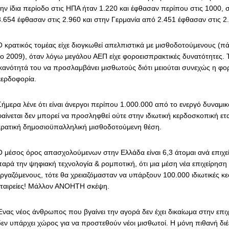
την ίδια περίοδο στις ΗΠΑ ήταν 1.220 και έφθασαν περίπου στις 1000, 
3.654 έφθασαν στις 2.960 και στην Γερμανία από 2.451 έφθασαν στις 
Ο κρατικός τομέας είχε διογκωθεί απελπιστικά με μισθοδοτούμενους (
το 2009), όταν λόγω μεγάλου ΑΕΠ είχε φοροεισπρακτικές δυνατότητες. 
ικανότητά του να προσλαμβάνει μισθωτούς διότι μειούται συνεχώς η φ
κερδοφορία.
Σήμερα λένε ότι είναι άνεργοι περίπου 1.000.000 από το ενεργό δυναμικ
φαίνεται δεν μπορεί να προσληφθεί ούτε στην ιδιωτική κερδοσκοπική ετα
κρατική δημοσιοϋπαλληλική μισθοδοτούμενη θέση.
Ο μέσος όρος απασχολούμενων στην Ελλάδα είναι 6,3 άτομαι ανά επιχε
παρά την ψηφιακή τεχνολογία & ρομποτική, ότι μια μέση νέα επιχείρηση
εργαζόμενους, τότε θα χρειαζόμασταν να υπάρξουν 100.000 ιδιωτικές κε
εταιρείες! Μάλλον ΑΝΟΗΤΗ σκέψη.
Ένας νέος άνθρωπος που βγαίνει την αγορά δεν έχει δικαίωμα στην επιχ
δεν υπάρχει χώρος για να προστεθούν νέοι μισθωτοί. Η μόνη πιθανή διέ