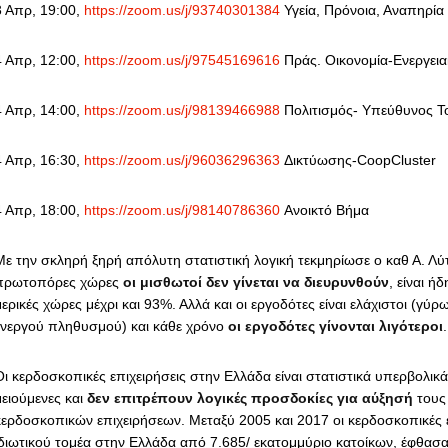
3 Απρ, 19:00,
https://zoom.us/j/93740301384
Υγεία, Πρόνοια, Αναπηρία
4 Απρ, 12:00,
https://zoom.us/j/97545169616
Πράς. Οικονομία-Ενεργειακ
4 Απρ, 14:00,
https://zoom.us/j/98139466988
Πολιτισμός- Υπεύθυνος Τ
4 Απρ, 16:30,
https://zoom.us/j/96036296363
Δικτύωσης-CoopCluster
4 Απρ, 18:00,
https://zoom.us/j/98140786360
Ανοικτό Βήμα
Με την σκληρή ξηρή απόλυτη στατιστική λογική τεκμηρίωσε ο καθ Α. Λύτ
πρωτοπόρες χώρες
οι μισθωτοί δεν γίνεται να διευρυνθούν
, είναι ή
ερικές χώρες μέχρι και 93%. Αλλά και οι εργοδότες είναι ελάχιστοι (γύ
ενεργού πληθυσμού) και κάθε χρόνο
οι εργοδότες γίνονται λιγότεροι
Οι κερδοσκοπικές επιχειρήσεις στην Ελλάδα είναι στατιστικά υπερβολικ
μειούμενες και
δεν επιτρέπουν λογικές προσδοκίες για αύξησή
τους 
κερδοσκοπικών επιχειρήσεων. Μεταξύ 2005 και 2017 οι κερδοσκοπικές ε
ιδιωτικού τομέα στην Ελλάδα από 7.685/ εκατομμύριο κατοίκων, έφθασαν