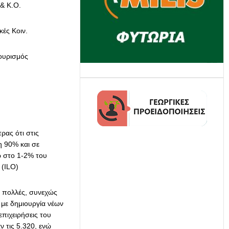
 & Κ.Ο.
ές Κοιν.
ουρισμός
ρας ότι στις
δη 90% και σε
ρω στο 1-2% του
. (ILO)
ά πολλές, συνεχώς
με δημιουργία νέων
πιχειρήσεις του
 τις 5.320, ενώ