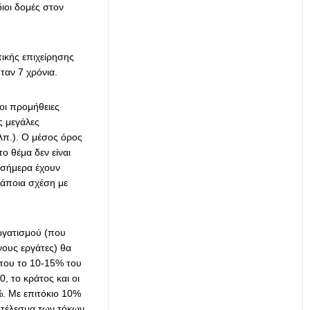
ιοι δομές στον
πικής επιχείρησης
ταν 7 χρόνια.
 οι προμήθειες
ς μεγάλες
κλπ.). Ο μέσος όρος
ο θέμα δεν είναι
α σήμερα έχουν
κάποια σχέση με
εργατισμού (που
νους εργάτες) θα
ίπου το 10-15% του
, το κράτος και οι
%. Με επιτόκιο 10%
ποτέλεσμα των τόκων