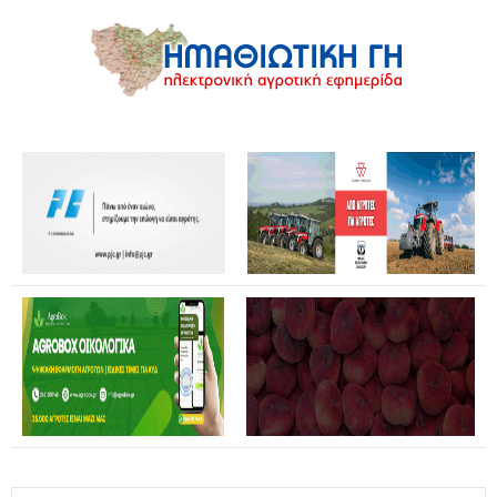
Θανάσης Καββαδάς: Θωρακίζεται όλη η χώρα απέναντι