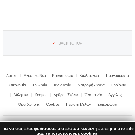
BACK TO TOP
Αρχική
Αγροτικά Νέα
Κτηνοτροφία
Καλλιέργειες
Προγράμματα
Οικονομία
Κοινωνία
Τεχνολογία
Διατροφή - Υγεία
Προϊόντα
Αθλητικά
Κόσμος
Άρθρα - Σχόλια
Όλα τα νέα
Αγγελίες
Όροι Χρήσης
Cookies
Περιοχή Μελών
Επικοινωνία
Για να σας εξασφαλίσουμε μια εξατομικευμένη εμπειρία στο site
Copyright © 2017 "Ημαθιώτικη Γη" | All rights reserved | Development by
μας χρησιμοποιούμε cookies.
LEONweb