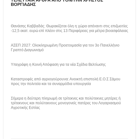
ΤΕΛΕΥΤΑΊΑ ΆΡΘΡΑ ΑΠΌ ΤΟΝ/ΤΗΝ ΧΡΉΣΤΟΣ
ΒΟΡΓΙΆΔΗΣ
Θανάσης Καββαδάς: Θωρακίζεται όλη η χώρα απέναντι στις επιζωοτίες
-12,5 εκατ. ευρώ επί πλέον στις 13 Περιφέρειες για μέτρα βιοασφάλειας
ΑΣΕΠ 2027: Ολοκληρωμένη Προετοιμασία για τον 3ο Πανελλήνιο
Γραπτό Διαγωνισμό
Υπεγράφη η Κοινή Απόφαση για τα νέα Σχέδια Βελτίωσης
Καταστροφές από αγριογούρουνα: Ανοικτή επιστολή Ε.Ο.Σ Σάμου
προς την πολιτεία και τα συναρμόδια υπουργεία
Σήμερα η δεύτερη πληρωμή σε τρίτεκνες και πολύτεκνες μητέρες ή
τρίτεκνους και πολύτεκνους μονογονείς πατέρες του Λογαριασμού
Αγροτικής Εστίας