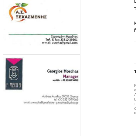
α
Α
Ε
τ
υ