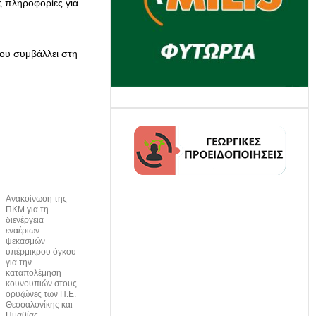
ς πληροφορίες για
που συμβάλλει στη
Ανακοίνωση της
ΠΚΜ για τη
διενέργεια
εναέριων
ψεκασμών
υπέρμικρου όγκου
για την
καταπολέμηση
κουνουπιών στους
ορυζώνες των Π.Ε.
Θεσσαλονίκης και
Ημαθίας