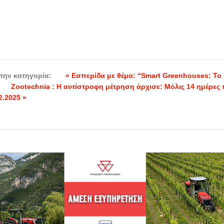
την κατηγορία:
« Εσπερίδα με θέμα: “Smart Greenhouses: Το
Zootechnia : Η αντίστροφη μέτρηση άρχισε: Μόλις 14 ημέρες π
2.2025 »