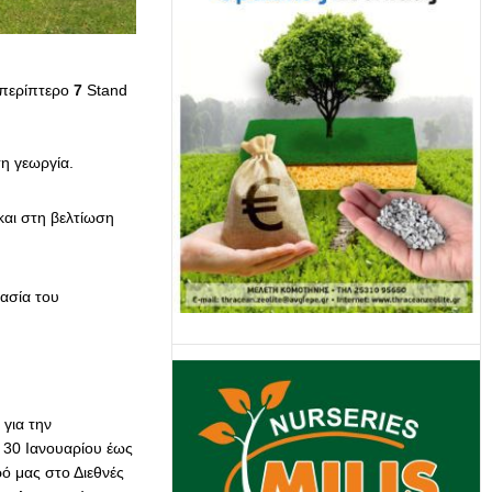
περίπτερο
7
Stand
η γεωργία.
 και στη βελτίωση
ασία του
για την
ς 30 Ιανουαρίου έως
ό μας στο Διεθνές