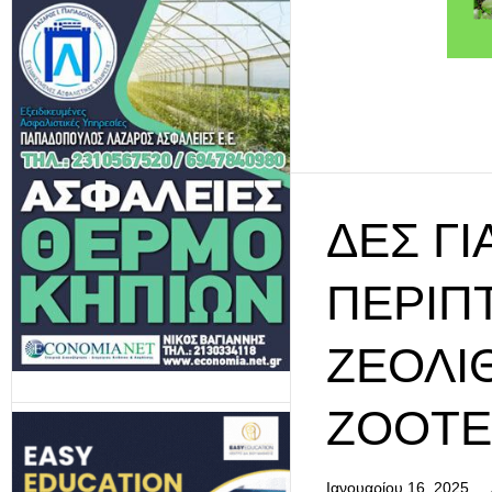
ΔΕΣ ΓΙ
ΠΕΡΊΠ
ΖΕΌΛΙ
ZOOTE
Ιανουαρίου 16, 2025