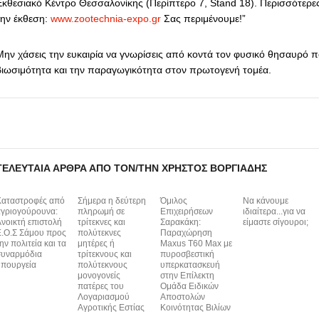
Εκθεσιακό Κέντρο Θεσσαλονίκης (Περίπτερο 7, Stand 18). Περισσότερε
την έκθεση:
www.zootechnia-expo.gr
Σας περιμένουμε!”
Μην χάσεις την ευκαιρία να γνωρίσεις από κοντά τον φυσικό θησαυρό 
βιωσιμότητα και την παραγωγικότητα στον πρωτογενή τομέα.
ΤΕΛΕΥΤΑΊΑ ΆΡΘΡΑ ΑΠΌ ΤΟΝ/ΤΗΝ ΧΡΉΣΤΟΣ ΒΟΡΓΙΆΔΗΣ
Καταστροφές από
Σήμερα η δεύτερη
Όμιλος
Να κάνουμε
γριογούρουνα:
πληρωμή σε
Επιχειρήσεων
ιδιαίτερα...για να
νοικτή επιστολή
τρίτεκνες και
Σαρακάκη:
είμαστε σίγουροι;
.Ο.Σ Σάμου προς
πολύτεκνες
Παραχώρηση
ην πολιτεία και τα
μητέρες ή
Maxus T60 Max με
συναρμόδια
τρίτεκνους και
πυροσβεστική
πουργεία
πολύτεκνους
υπερκατασκευή
μονογονείς
στην Επίλεκτη
πατέρες του
Ομάδα Ειδικών
Λογαριασμού
Αποστολών
Αγροτικής Εστίας
Κοινότητας Βιλίων